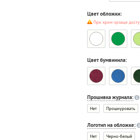
Цвет обложки:
При хром-эрзаце досту
Цвет бумвинила:
Прошивка журнала:
Нет
Прошнуровать
Логотип на обложке:
Нет
Черно-белый