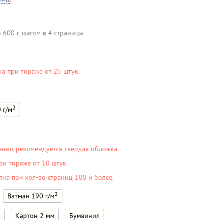
о 600 с шагом в 4 страницы
на при тираже от 25 штук.
2
 г/м
аниц рекомендуется твердая обложка.
ри тираже от 10 штук.
пна при кол-во страниц 100 и более.
2
Ватман 190 г/м
м
Картон 2 мм
Бумвинил