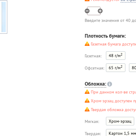
Введите значения от 40 д
Плотность бумаги:
Газетная бумага доступ
2
48 г/м
Газетная:
2
65 г/м
80
Офсетная:
Обложка:
При данном кол-ве стр
Хром-эрзац доступен п
Твердая обложка досту
Хром-эрзац
Мягкая:
Картон 1,5 м
Твердая: