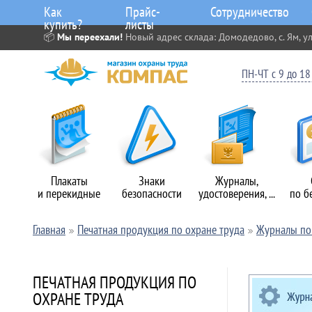
Как
Прайс-
Сотрудничество
купить?
листы
📦
Мы переехали!
Новый адрес склада: Домодедово, с. Ям, ул
ПН-ЧТ с 9 до 18 
Плакаты
Знаки
Журналы,
и перекидные
безопасности
удостоверения, ...
по б
Главная
Печатная продукция по охране труда
Журналы по 
ПЕЧАТНАЯ ПРОДУКЦИЯ ПО
ОХРАНЕ ТРУДА