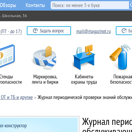
Обзоры
Контакты
. Школьная, 36
Задать вопрос
Б
(ПТ - до 17)
mail@magazinot.ru
Стенды
Маркировка,
Кабинеты
Пожарна
езопасности
лента и бирки
охраны труда
безопаснос
ОТ и ТБ и другие
Журнал периодической проверки знаний обслуж
Журнал перио
обслуживающ