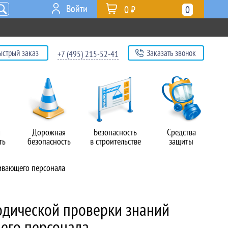
Войти
0 ₽
0
ыстрый заказ
Заказать звонок
+7 (495) 215-52-41
я
Дорожная
Безопасность
Средства
ть
безопасность
в строительстве
защиты
ивающего персонала
дической проверки знаний
его персонала