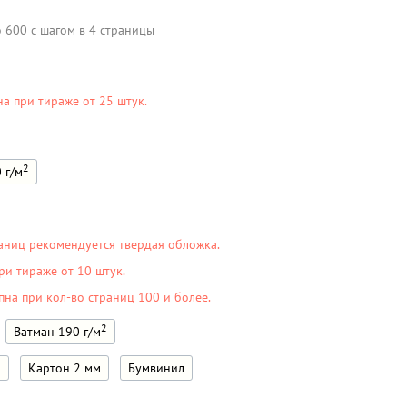
о 600 с шагом в 4 страницы
на при тираже от 25 штук.
2
 г/м
аниц рекомендуется твердая обложка.
ри тираже от 10 штук.
пна при кол-во страниц 100 и более.
2
Ватман 190 г/м
м
Картон 2 мм
Бумвинил