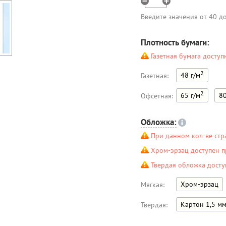
Введите значения от 40 д
Плотность бумаги:
Газетная бумага доступ
2
48 г/м
Газетная:
2
65 г/м
80
Офсетная:
Обложка:
При данном кол-ве стр
Хром-эрзац доступен п
Твердая обложка досту
Хром-эрзац
Мягкая:
Картон 1,5 м
Твердая: