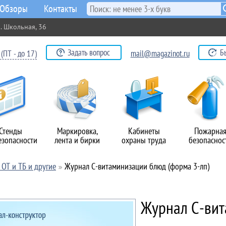
Обзоры
Контакты
. Школьная, 36
Задать вопрос
Б
(ПТ - до 17)
mail@magazinot.ru
Стенды
Маркировка,
Кабинеты
Пожарна
езопасности
лента и бирки
охраны труда
безопаснос
ОТ и ТБ и другие
Журнал С-витаминизации блюд (форма 3-лп)
Журнал С-вит