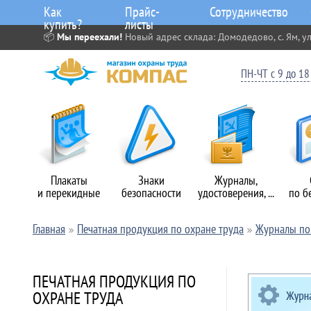
Как
Прайс-
Сотрудничество
купить?
листы
📦
Мы переехали!
Новый адрес склада: Домодедово, с. Ям, ул
ПН-ЧТ с 9 до 18 
Плакаты
Знаки
Журналы,
и перекидные
безопасности
удостоверения, ...
по б
Главная
Печатная продукция по охране труда
Журналы по 
ПЕЧАТНАЯ ПРОДУКЦИЯ ПО
ОХРАНЕ ТРУДА