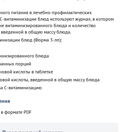
ного питания в лечебно-профилактических
 С-витаминизации блюд используют журнал, в котором
ие витаминизированного блюда и количество
 введенной в общую массу блюда.
инизации блюд (Форма 3-лп):
минизированного блюда
ованных порций
новой кислоты в таблетке
новой кислоты, введенной в общую массу блюда
 за С-витаминизацию
ения
в формате PDF