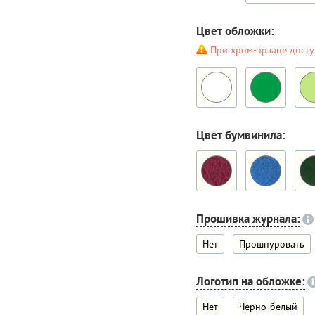
Цвет обложки:
При хром-эрзаце досту
Цвет бумвинила:
Прошивка журнала:
Нет
Прошнуровать
Логотип на обложке:
Нет
Черно-белый