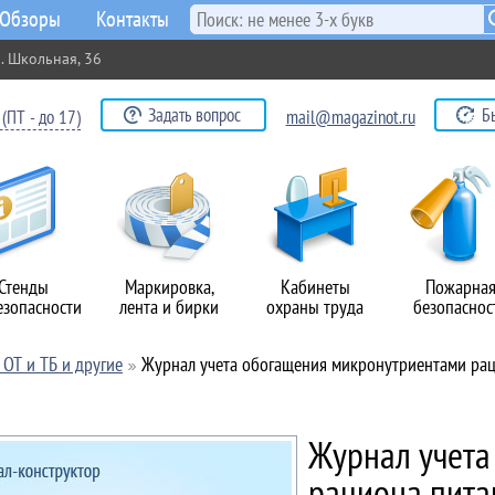
Обзоры
Контакты
. Школьная, 36
Задать вопрос
Б
(ПТ - до 17)
mail@magazinot.ru
Стенды
Маркировка,
Кабинеты
Пожарна
езопасности
лента и бирки
охраны труда
безопаснос
ОТ и ТБ и другие
Журнал учета обогащения микронутриентами ра
Журнал учета
рациона пита