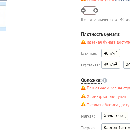
Введите значения от 40 д
Плотность бумаги:
Газетная бумага доступ
2
48 г/м
Газетная:
2
65 г/м
80
Офсетная:
Обложка:
При данном кол-ве стр
Хром-эрзац доступен п
Твердая обложка досту
Хром-эрзац
Мягкая:
Картон 1,5 м
Твердая: