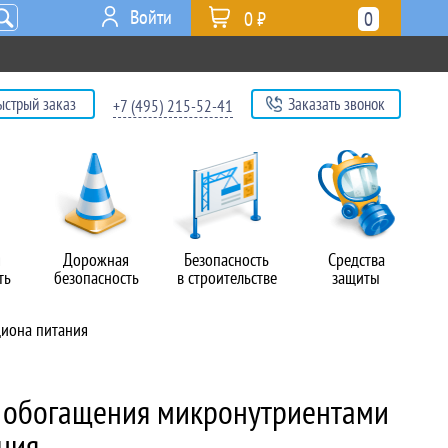
Войти
0 ₽
0
ыстрый заказ
Заказать звонок
+7 (495) 215-52-41
я
Дорожная
Безопасность
Средства
ть
безопасность
в строительстве
защиты
циона питания
 обогащения микронутриентами
ния