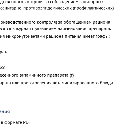
дственного контроля за соблюдением санитарных
 санитарно-противоэпидемических (профилактических)
производственного контроля) за обогащением рациона
сятся в журнал с указанием наименования препарата.
ия микронутриентами рациона питания имеет графы:
рата
а
хся
есенного витаминного препарата (г)
парата или приготовления витаминизированного блюда
ения
в формате PDF