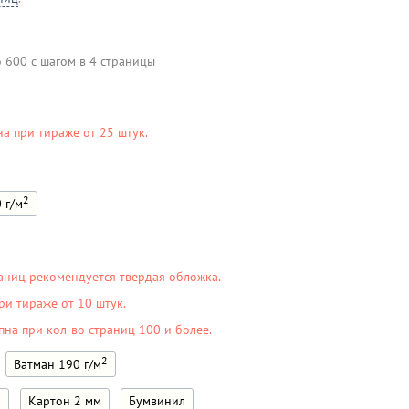
о 600 с шагом в 4 страницы
на при тираже от 25 штук.
2
 г/м
аниц рекомендуется твердая обложка.
ри тираже от 10 штук.
пна при кол-во страниц 100 и более.
2
Ватман 190 г/м
м
Картон 2 мм
Бумвинил