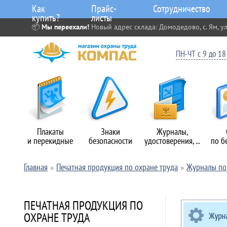
Как
Прайс-
Сотрудничество
купить?
листы
📦
Мы переехали!
Новый адрес склада: Домодедово, с. Ям, ул
ПН-ЧТ с 9 до 18 
Плакаты
Знаки
Журналы,
и перекидные
безопасности
удостоверения, ...
по б
Главная
Печатная продукция по охране труда
Журналы по 
ПЕЧАТНАЯ ПРОДУКЦИЯ ПО
ОХРАНЕ ТРУДА