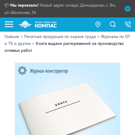
📦
Мы переехали!
Новый адрес склада: Домодедово, с. Ям,
ул. Школьная, 36
Главная
Печатная продукция по охране труда
Журналы по ОТ
Как купить?
и ТБ и другие
Книга выдачи распоряжений на производство
огневых работ
Прайс-листы
Сотрудничество
ПН - ЧТ:
ПТ:
Партнерам
СБ, ВС:
Выдача продукции:
Поставщикам
Обзоры
Контакты