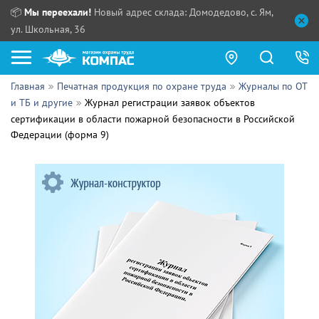
📦
Мы переехали!
Новый адрес склада: Домодедово, с. Ям,
ул. Школьная, 36
Главная
Печатная продукция по охране труда
Журналы по ОТ
Как купить?
и ТБ и другие
Журнал регистрации заявок объектов
сертификации в области пожарной безопасности в Российской
Прайс-листы
Федерации (форма 9)
Сотрудничество
ПН - ЧТ:
ПТ:
Партнерам
СБ, ВС:
Выдача продукции:
Поставщикам
Обзоры
Контакты