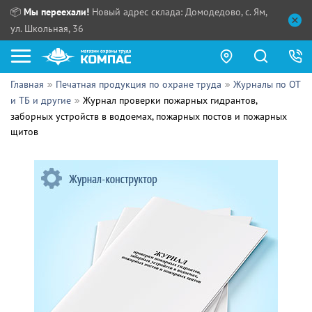
📦
Мы переехали!
Новый адрес склада: Домодедово, с. Ям,
ул. Школьная, 36
Главная
Печатная продукция по охране труда
Журналы по ОТ
Как купить?
и ТБ и другие
Журнал проверки пожарных гидрантов,
заборных устройств в водоемах, пожарных постов и пожарных
Прайс-листы
щитов
Сотрудничество
ПН - ЧТ:
ПТ:
Партнерам
СБ, ВС:
Выдача продукции:
Поставщикам
Обзоры
Контакты