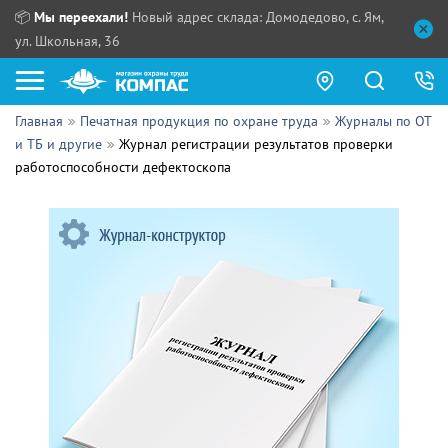
📦
Мы переехали!
Новый адрес склада: Домодедово, с. Ям,
ул. Школьная, 36
Главная
Печатная продукция по охране труда
Журналы по ОТ
Как купить?
и ТБ и другие
Журнал регистрации результатов проверки
работоспособности дефектоскопа
Прайс-листы
Сотрудничество
ПН - ЧТ:
ПТ:
Партнерам
СБ, ВС:
Выдача продукции:
Поставщикам
Обзоры
Контакты