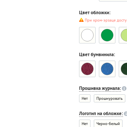
Цвет обложки:
При хром-эрзаце досту
Цвет бумвинила:
Прошивка журнала:
Нет
Прошнуровать
Логотип на обложке:
Нет
Черно-белый