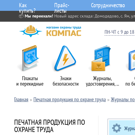
Как
Прайс-
Сотрудничество
купить?
листы
📦
Мы переехали!
Новый адрес склада: Домодедово, с. Ям, ул
ПН-ЧТ с 9 до 18 
Плакаты
Знаки
Журналы,
и перекидные
безопасности
удостоверения, ...
по б
Главная
Печатная продукция по охране труда
Журналы по 
ПЕЧАТНАЯ ПРОДУКЦИЯ ПО
ОХРАНЕ ТРУДА