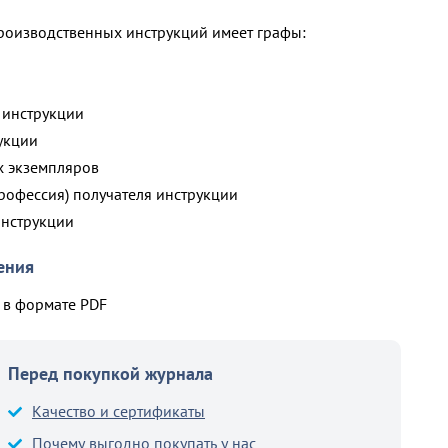
роизводственных инструкций имеет графы:
 инструкции
укции
х экземпляров
(профессия) получателя инструкции
инструкции
ения
в формате PDF
Перед покупкой журнала
Качество и сертификаты
Почему выгодно покупать у нас