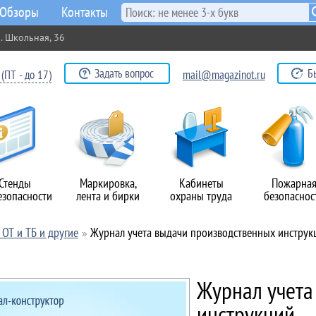
Обзоры
Контакты
. Школьная, 36
Задать вопрос
Б
(ПТ - до 17)
mail@magazinot.ru
Стенды
Маркировка,
Кабинеты
Пожарна
езопасности
лента и бирки
охраны труда
безопаснос
ОТ и ТБ и другие
Журнал учета выдачи производственных инструк
Журнал учета
инструкций