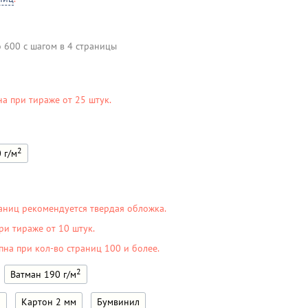
о 600 с шагом в 4 страницы
на при тираже от 25 штук.
2
 г/м
аниц рекомендуется твердая обложка.
ри тираже от 10 штук.
пна при кол-во страниц 100 и более.
2
Ватман 190 г/м
м
Картон 2 мм
Бумвинил