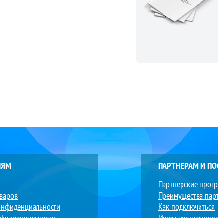
ЛЯМ
ПАРТНЕРАМ И П
Партнерские прог
оваров
Преимущества пар
онфиденциальности
Как подключиться
нфиденциальности
Ищем поставщико