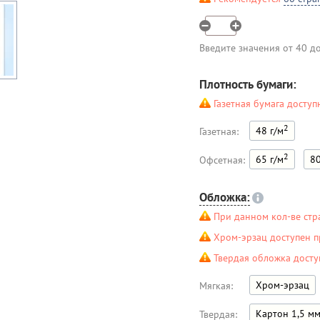
Введите значения от 40 д
Плотность бумаги:
Газетная бумага доступ
2
48 г/м
Газетная:
2
65 г/м
80
Офсетная:
Обложка:
При данном кол-ве стр
Хром-эрзац доступен п
Твердая обложка досту
Хром-эрзац
Мягкая:
Картон 1,5 м
Твердая: