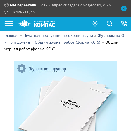
📦
Мы переехали!
Новый адрес склада: Домодедово, с. Ям,
ул. Школьная, 36
Главная
Печатная продукция по охране труда
Журналы по ОТ
Как купить?
и ТБ и другие
Общий журнал работ (форма КС-6)
Общий
журнал работ (форма КС-6)
Прайс-листы
Сотрудничество
ПН - ЧТ:
ПТ:
Партнерам
СБ, ВС:
Выдача продукции:
Поставщикам
Обзоры
Контакты