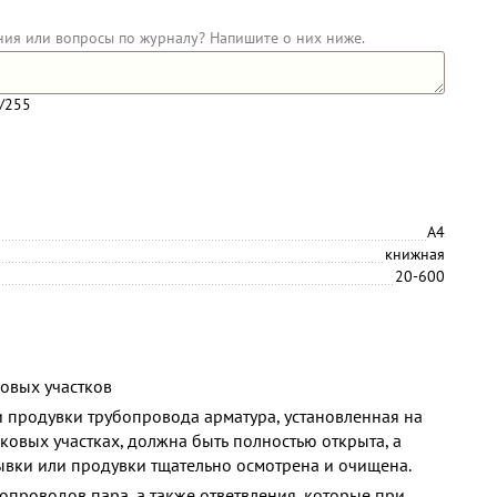
ния или вопросы по журналу? Напишите о них ниже.
/255
А4
книжная
20-600
овых участков
 продувки трубопровода арматура, установленная на
ковых участках, должна быть полностью открыта, а
вки или продувки тщательно осмотрена и очищена.
опроводов пара, а также ответвления, которые при