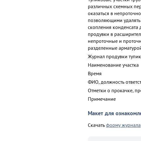
различных схемных пе
оказаться в непроточн
позволяющими удалять 
скопления конденсата
продувки в расширител
непроточные и проточн
разделенные арматурой
Журнал продувки тупик
Наименование участка
Время
ФИО, должность ответс
Отметки о прокачке, п
Примечание
Макет для ознакомл
Скачать
форму журнала