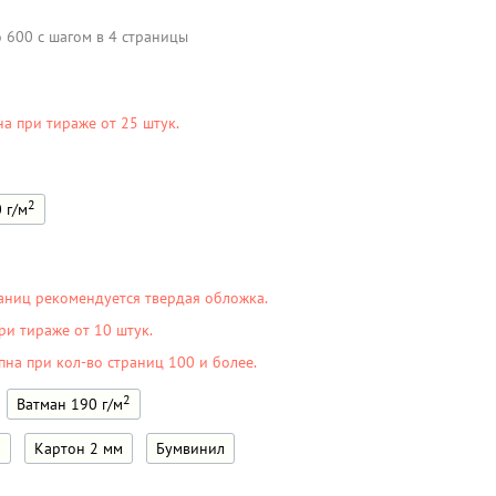
о 600 с шагом в 4 страницы
на при тираже от 25 штук.
2
 г/м
аниц рекомендуется твердая обложка.
ри тираже от 10 штук.
пна при кол-во страниц 100 и более.
2
Ватман 190 г/м
м
Картон 2 мм
Бумвинил