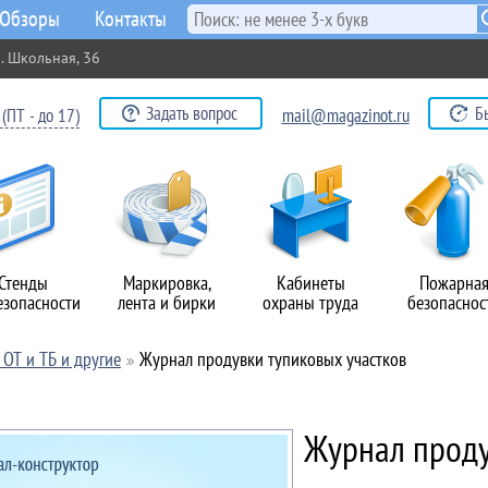
Обзоры
Контакты
. Школьная, 36
Задать вопрос
Б
(ПТ - до 17)
mail@magazinot.ru
Стенды
Маркировка,
Кабинеты
Пожарна
езопасности
лента и бирки
охраны труда
безопаснос
ОТ и ТБ и другие
Журнал продувки тупиковых участков
Журнал проду