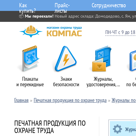
Как
Прайс-
Сотрудничество
купить?
листы
📦
Мы переехали!
Новый адрес склада: Домодедово, с. Ям, ул
ПН-ЧТ с 9 до 18 
Плакаты
Знаки
Журналы,
и перекидные
безопасности
удостоверения, ...
по б
Главная
Печатная продукция по охране труда
Журналы по 
ПЕЧАТНАЯ ПРОДУКЦИЯ ПО
ОХРАНЕ ТРУДА