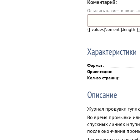
Коментарий:
Остались какие-то пожела
{{ values['coment'].length }}
Характеристики
Формат:
Ориентация:
Кол-во страниц:
Описание
Журнал продувки тупик
Во время промывки или
спускных линиях и тупи
после окончания промы
Тупиковые участки труб