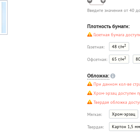
Введите значения от 40 д
Плотность бумаги:
Газетная бумага доступ
2
48 г/м
Газетная:
2
65 г/м
80
Офсетная:
Обложка:
При данном кол-ве стр
Хром-эрзац доступен п
Твердая обложка досту
Хром-эрзац
Мягкая:
Картон 1,5 м
Твердая: