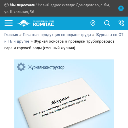
📦
Мы переехали!
Новый адрес склада: Домодедово, с. Ям,
ул. Школьная, 36
Главная
Печатная продукция по охране труда
Журналы по ОТ
Как купить?
и ТБ и другие
Журнал осмотра и проверки трубопроводов
пара и горячей воды (сменный журнал)
Прайс-листы
Сотрудничество
ПН - ЧТ:
ПТ:
Партнерам
СБ, ВС:
Выдача продукции:
Поставщикам
Обзоры
Контакты