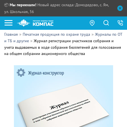
📦
Мы переехали!
Новый адрес склада: Домодедово, с. Ям,
ул. Школьная, 36
Главная
Печатная продукция по охране труда
Журналы по ОТ
Как купить?
и ТБ и другие
Журнал регистрации участников собрания и
учета выдаваемых в ходе собрания бюллетеней для голосования
Прайс-листы
на общем собрании акционерного общества
Сотрудничество
ПН - ЧТ:
ПТ:
Партнерам
СБ, ВС:
Выдача продукции:
Поставщикам
Обзоры
Контакты