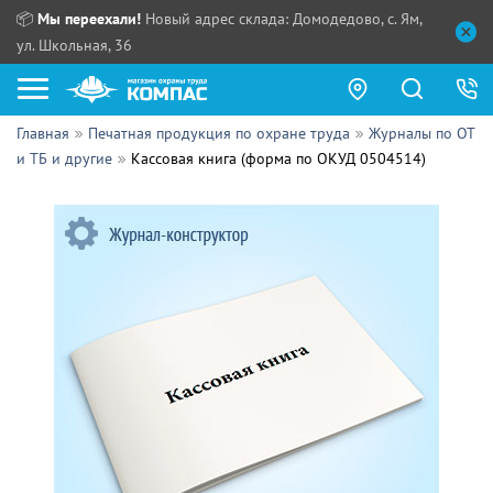
📦
Мы переехали!
Новый адрес склада: Домодедово, с. Ям,
ул. Школьная, 36
Главная
Печатная продукция по охране труда
Журналы по ОТ
Как купить?
и ТБ и другие
Кассовая книга (форма по ОКУД 0504514)
Прайс-листы
Сотрудничество
ПН - ЧТ:
ПТ:
Партнерам
СБ, ВС:
Выдача продукции:
Поставщикам
Обзоры
Контакты