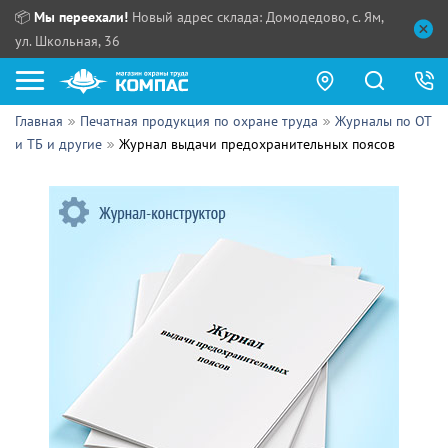
📦
Мы переехали!
Новый адрес склада: Домодедово, с. Ям,
ул. Школьная, 36
Главная
Печатная продукция по охране труда
Журналы по ОТ
Как купить?
и ТБ и другие
Журнал выдачи предохранительных поясов
Прайс-листы
Сотрудничество
ПН - ЧТ:
ПТ:
Партнерам
СБ, ВС:
Выдача продукции:
Поставщикам
Обзоры
Контакты