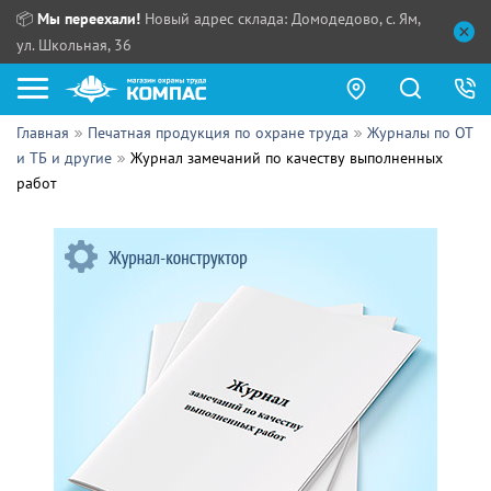
📦
Мы переехали!
Новый адрес склада: Домодедово, с. Ям,
ул. Школьная, 36
Главная
Печатная продукция по охране труда
Журналы по ОТ
Как купить?
и ТБ и другие
Журнал замечаний по качеству выполненных
работ
Прайс-листы
Сотрудничество
ПН - ЧТ:
ПТ:
Партнерам
СБ, ВС:
Выдача продукции:
Поставщикам
Обзоры
Контакты