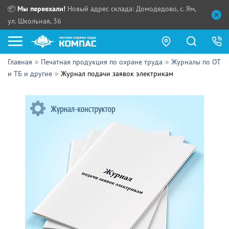
📦
Мы переехали!
Новый адрес склада: Домодедово, с. Ям,
ул. Школьная, 36
Главная
Печатная продукция по охране труда
Журналы по ОТ
Как купить?
и ТБ и другие
Журнал подачи заявок электрикам
Прайс-листы
Сотрудничество
ПН - ЧТ:
ПТ:
Партнерам
СБ, ВС:
Выдача продукции:
Поставщикам
Обзоры
Контакты