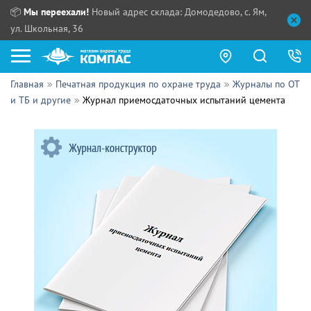
📦
Мы переехали!
Новый адрес склада: Домодедово, с. Ям,
ул. Школьная, 36
Главная
Печатная продукция по охране труда
Журналы по ОТ
Как купить?
и ТБ и другие
Журнал приемосдаточных испытаний цемента
Прайс-листы
Сотрудничество
ПН - ЧТ:
ПТ:
Партнерам
СБ, ВС:
Выдача продукции:
Поставщикам
Обзоры
Контакты