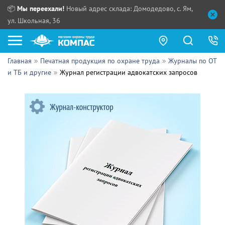
📦
Мы переехали!
Новый адрес склада: Домодедово, с. Ям,
ул. Школьная, 36
Главная
Печатная продукция по охране труда
Журналы по ОТ
Как купить?
и ТБ и другие
Журнал регистрации адвокатских запросов
Прайс-листы
Сотрудничество
ПН - ЧТ:
ПТ:
Партнерам
СБ, ВС:
Выдача продукции:
Поставщикам
Обзоры
Контакты