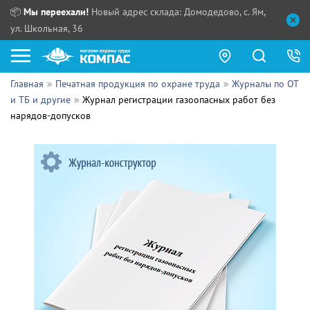
📦
Мы переехали!
Новый адрес склада: Домодедово, с. Ям,
ул. Школьная, 36
Главная
Печатная продукция по охране труда
Журналы по ОТ
Как купить?
и ТБ и другие
Журнал регистрации газоопасных работ без
нарядов-допусков
Прайс-листы
Сотрудничество
ПН - ЧТ:
ПТ:
Партнерам
СБ, ВС:
Выдача продукции:
Поставщикам
Обзоры
Контакты