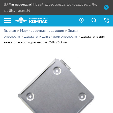
📦
Мы переехали!
Новый адрес склада: Домодедово, с. Ям,
ул. Школьная, 36
Главная
Маркировочная продукция
Знаки
Как купить?
опасности
Держатели для знаков опасности
Держатель для
знака опасности, размером 250х250 мм
Прайс-листы
Сотрудничество
ПН - ЧТ:
ПТ:
Партнерам
СБ, ВС:
Выдача продукции:
Поставщикам
Обзоры
Контакты