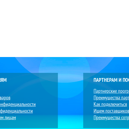
ЛЯМ
ПАРТНЕРАМ И П
Партнерские прог
оваров
Преимущества пар
онфиденциальности
Как подключиться
нфиденциальности
Ищем поставщико
им лицам
Преимущества сотр