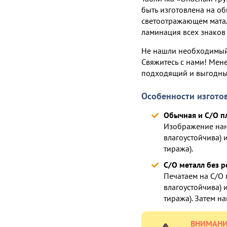
быть изготовлена на о
светоотражающем матал
ламинация всех знаков
Не нашли необходимый
Свяжитесь с нами! Ме
подходящий и выгодны
Особенности изгото
Обычная и С/О п
Изображение нан
влагоустойчива) 
тиража).
С/О металл без 
Печатаем на С/О 
влагоустойчива) 
тиража). Затем н
ВНИМАНИ