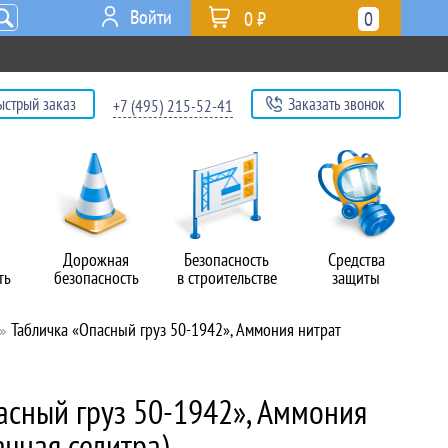
Войти
0 ₽
0
ыстрый заказ
Заказать звонок
+7 (495) 215-52-41
я
Дорожная
Безопасность
Средства
ть
безопасность
в строительстве
защиты
Табличка «Опасный груз 50-1942», Аммония нитрат
асный груз 50-1942», Аммония
чная селитра)