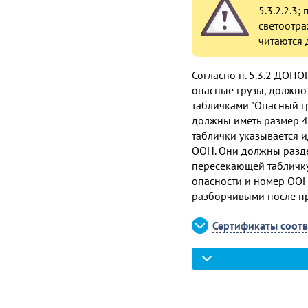
5.3.2.2.3;
светоотра
читаются 
Согласно п. 5.3.2 ДОПО
опасные грузы, должн
табличками "Опасный гр
должны иметь размер 4
таблички указывается 
ООН. Они должны разде
пересекающей табличк
опасности и номер ООН
разборчивыми после пр
Сертификаты соотв