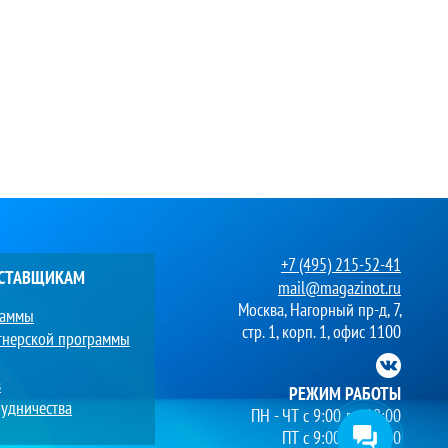
+7 (495) 215-52-41
ОСТАВЩИКАМ
mail@magazinot.ru
Москва, Нагорный пр-д, 7,
раммы
стр. 1, корп. 1, офис 1100
тнерской программы
в
РЕЖИМ РАБОТЫ
удничества
ПН - ЧТ с 9:00 до 18:00
ПТ с 9:00 до 17:00