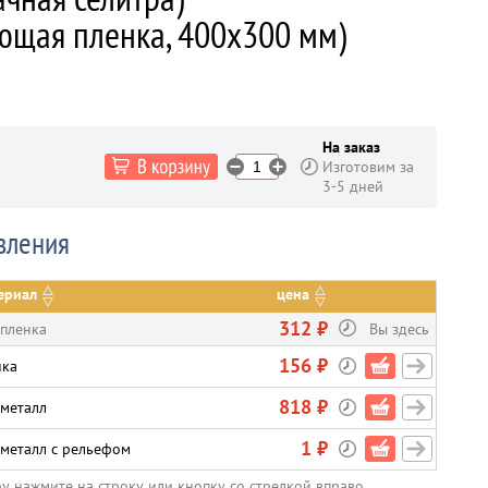
ющая пленка, 400х300 мм)
На заказ
Изготовим за
3-5 дней
вления
ериал
цена
312 ₽
 пленка
Вы здесь
156 ₽
нка
818 ₽
 металл
1 ₽
 металл с рельефом
ру нажмите на строку или кнопку со стрелкой вправо