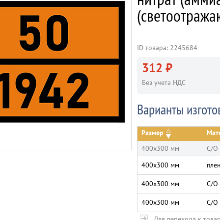
(светоотража
ID товара: 2245684
312 ₽
Без учета НДС
Варианты изгото
Размер
Мат
400х300 мм
С/О
400х300 мм
пле
400х300 мм
С/О
400х300 мм
С/О
Для перехода к това