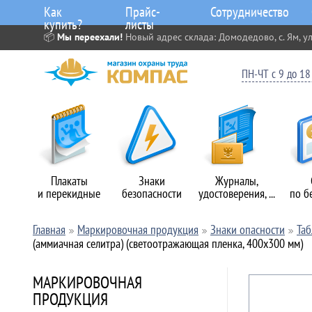
Как
Прайс-
Сотрудничество
купить?
листы
📦
Мы переехали!
Новый адрес склада: Домодедово, с. Ям, ул
ПН-ЧТ с 9 до 18 
Плакаты
Знаки
Журналы,
и перекидные
безопасности
удостоверения, ...
по б
Главная
Маркировочная продукция
Знаки опасности
Таб
(аммиачная селитра) (светоотражающая пленка, 400х300 мм)
МАРКИРОВОЧНАЯ
ПРОДУКЦИЯ