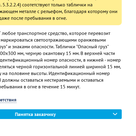
 п. 5.3.2.2.4) соотетствуют только таблички на
жающем металле с рельефом, благодаря которому они
даже после пребывания в огне.
Г любое транспортное средство, которое перевозит
о маркироваться светоотражающими оранжевыми
уз" и знаками опасности. Таблички "Опасный груз"
00х300 мм, черную окантовку 15 мм. В верхней части
идентификационный номер опасности, в нижней - номер
ляться черной горизонтальной линией шириной 15 мм,
у на половине высоты. Идентификационный номер
 должны оставаться нестираемыми и оставаться
ебывания в огне в течение 15 минут.
етствия
Памятка заказчику