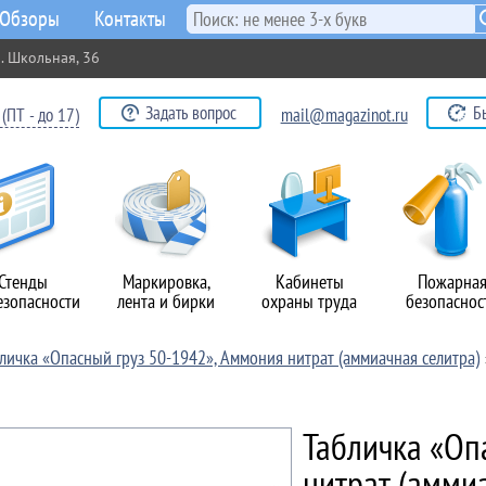
Обзоры
Контакты
. Школьная, 36
Задать вопрос
Б
(ПТ - до 17)
mail@magazinot.ru
Стенды
Маркировка,
Кабинеты
Пожарна
езопасности
лента и бирки
охраны труда
безопаснос
личка «Опасный груз 50-1942», Аммония нитрат (аммиачная селитра)
Табличка «Оп
нитрат (аммиа