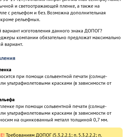
бычной и светоотражающей пленке, а также на
ле с рельефом и без. Возможна дополнительная
 кроме рельефных.
 вариант изготовления данного знака ДОПОГ?
неджеры компании обязательно предложат максимально
й вариант.
вления
ленка
осится при помощи сольвентной печати (солнце-
или ультрафиолетовыми красками (в зависимости от
рельефа
пленке при помощи сольвентной печати (солнце-
или ультрафиолетовыми красками (в зависимости от
аносим на оцинкованный металл толщиной 0,7 мм.
Е!
Требованиям ДОПОГ (5.3.2.2.1; п. 5.3.2.2.2; п.