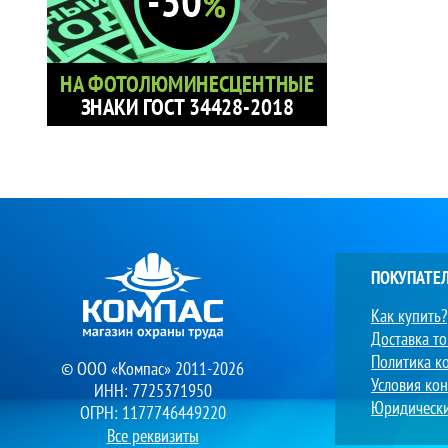
ПОКУПАТЕ
Как купить?
Доставка т
Политика к
© ООО «Компас» 2011-2026
Условия ко
ИНН: 7725371950
Юридическ
ОГРН: 1177746449220
Все реквизиты