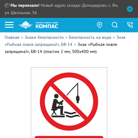
📦
Мы переехали!
Новый адрес склада: Домодедово, с. Ям,
ул. Школьная, 36
Главная
Знаки безопасности
Безопасность на воде
Знак
Как купить?
«Рыбная ловля запрещена!», БВ-14
Знак «Рыбная ловля
запрещена!», БВ-14 (пластик 2 мм, 300х400 мм)
Прайс-листы
Сотрудничество
ПН - ЧТ:
ПТ:
Партнерам
СБ, ВС:
Выдача продукции:
Поставщикам
Обзоры
Контакты