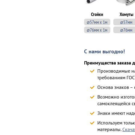
Стойки
Хомуты
⌀57мм х 1м
⌀57мм
⌀76мм х 1м
⌀76мм
С нами выгодно!
Преимущества заказа д
Производимые на
требованиям ГОС
Основа знаков –
Возможно изготов
самоклеящейся с
Знаки имеют над
Используем толь
материалы.
Скача