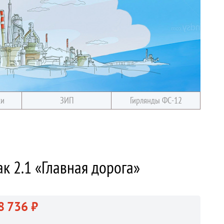
ки
ЗИП
Гирлянды ФС-12
к 2.1 «Главная дорога»
8 736 ₽