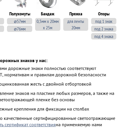
Полухомуты
Бандаж
Пряжка
Опоры
⌀57мм
0,5мм х 20мм
для ленты
под 1 знак
х 25м
20мм
⌀76мм
под 2 знака
под 4 знака
орожных знаков у нас:
ми дорожные знаки полностью соответствуют
Т, нормативам и правилам дорожной безопасности
 оцинкованная жесть с двойной отбортовкой
ление знаков на пластике любых размеров, а также на
ветоотражающей пленке без основы
ежные крепления для фиксации на столбах
ко качественные сертифицированные светоотражающие
ть сертификат соответствия
на применяемую нами