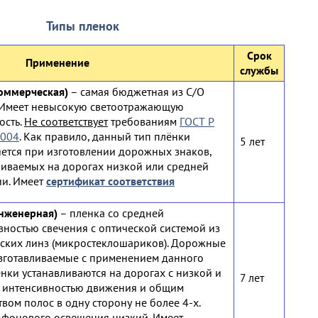
Типы пленок
Срок
Применение
службы
коммерческая)
– самая бюджетная из С/О
 Имеет невысокую светоотражающую
ость.
Не соответствует
требованиям
ГОСТ Р
2004
. Как правило, данный тип плёнки
5 лет
ется при изготовлении дорожных знаков,
ливаемых на дорогах низкой или средней
ии. Имеет
сертификат соответствия
инженерная)
– пленка со средней
вностью свечения с оптической системой из
ских линз (микростеклошариков). Дорожные
изготавливаемые с применением данного
енки устанавливаются на дорогах с низкой и
7 лет
 интенсивностью движения и общим
вом полос в одну сторону не более 4-х.
 фонового освещения низкий. Имеет