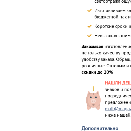
светоотражающу
Изготавливаем з
бюджетной, так 
Короткие сроки 
Невысокая стоим
Заказывая
изготовление
не только качеству про
удобству заказа. Обращ
розничные. Оптовым и
скидки до 20%
НАШЛИ ДЕШ
знаков и по
посредничес
предложение
mail@magazi
ниже нашей,
Дополнительно