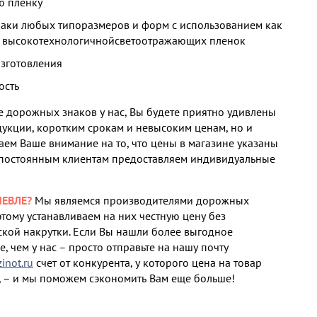
ю пленку
наки любых типоразмеров и форм с использованием как
и высокотехнологичнойсветоотражающих пленок
изготовления
ость
 дорожных знаков у нас, Вы будете приятно удивлены
дукции, коротким срокам и невысоким ценам, но и
аем Ваше внимание на то, что цены в магазине указаны
 постоянным клиентам предоставляем индивидуальные
ЕВЛЕ?
Мы являемся производителями дорожных
этому устанавливаем на них честную цену без
кой накрутки. Если Вы нашли более выгодное
, чем у нас – просто отправьте на нашу почту
not.ru
счет от конкурента, у которого цена на товар
 – и мы поможем сэкономить Вам еще больше!