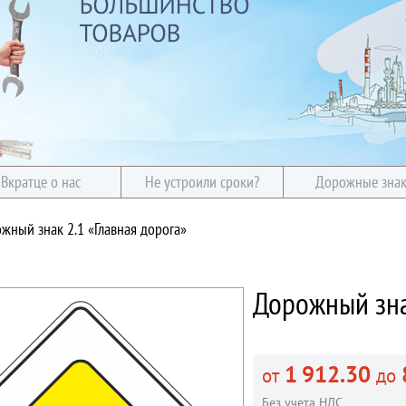
Вкратце о нас
Не устроили сроки?
Дорожные зна
жный знак 2.1 «Главная дорога»
Дорожный зна
1 912.30
от
до
Без учета НДС