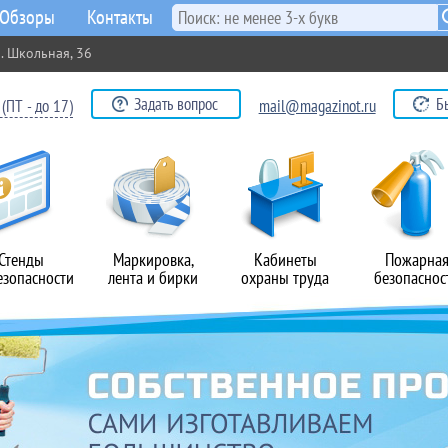
Обзоры
Контакты
. Школьная, 36
Задать вопрос
Б
(ПТ - до 17)
mail@magazinot.ru
Стенды
Маркировка,
Кабинеты
Пожарна
езопасности
лента и бирки
охраны труда
безопаснос