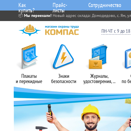
Как
Прайс-
Сотрудничество
купить?
листы
📦
Мы переехали!
Новый адрес склада: Домодедово, с. Ям, ул
ПН-ЧТ с 9 до 18 
Плакаты
Знаки
Журналы,
и перекидные
безопасности
удостоверения, ...
по б