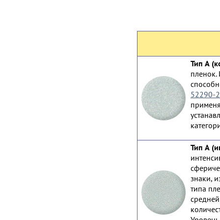
Тип А (
пленок.
способн
52290-
применя
устанав
категор
Тип А (
интенси
сфериче
знаки, 
типа пл
средней
количест
Уровень