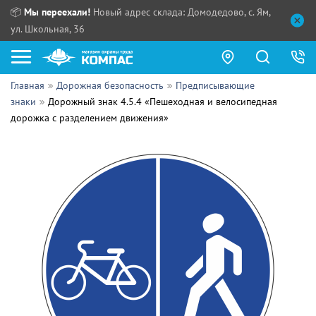
📦
Мы переехали!
Новый адрес склада: Домодедово, с. Ям,
ул. Школьная, 36
Главная
Дорожная безопасность
Предписывающие
Как купить?
знаки
Дорожный знак 4.5.4 «Пешеходная и велосипедная
дорожка с разделением движения»
Прайс-листы
Сотрудничество
ПН - ЧТ:
ПТ:
Партнерам
СБ, ВС:
Выдача продукции:
Поставщикам
Обзоры
Контакты