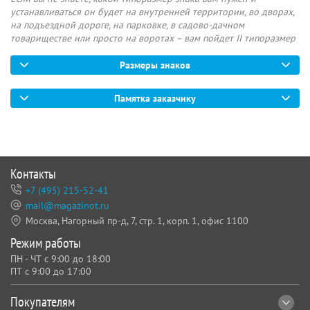
устанавливаться он будет на внутренней территории, во дворах,
на подъездной дороге, на парковке, в садово-дачном
товариществе или просто на воротах – вам пойдет II типоразмер
Размеры знаков
Памятка заказчику
Контакты
+7 (495) 215-52-41
mail@magazinot.ru
Москва, Нагорный пр-д, 7,
стр. 1, корп. 1, офис 1100
Режим работы
ПН - ЧТ с 9:00 до 18:00
ПТ с 9:00 до 17:00
Покупателям