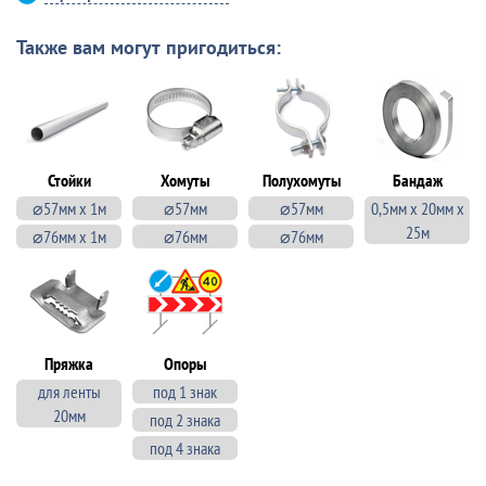
Также вам могут пригодиться:
Стойки
Хомуты
Полухомуты
Бандаж
⌀57мм х 1м
⌀57мм
⌀57мм
0,5мм х 20мм х
25м
⌀76мм х 1м
⌀76мм
⌀76мм
Пряжка
Опоры
для ленты
под 1 знак
20мм
под 2 знака
под 4 знака