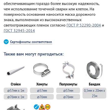
обеспечивающим гораздо более высокую надежность,
чем использование точечной сварки или клепок. На
поверхность основания наносится маска дорожного
знака, выполненная из высококачественных
светоотражающих пленок согласно
ГОСТ Р 52290-2004
и
ГОСТ 32945-2014
Сертификаты соответствия
Также вам могут пригодиться:
Стойки
Хомуты
Полухомуты
Бандаж
⌀57мм х 1м
⌀57мм
⌀57мм
0,5мм х 20мм х
25м
⌀76мм х 1м
⌀76мм
⌀76мм