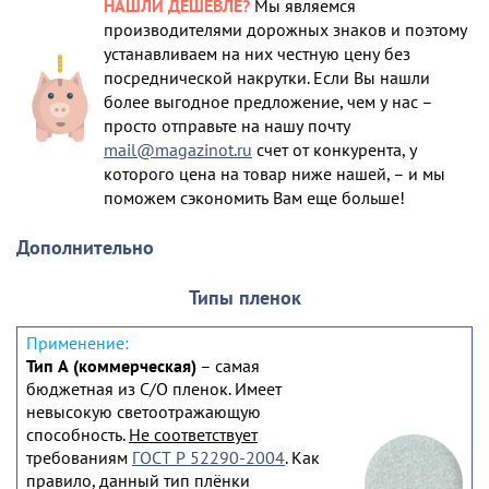
НАШЛИ ДЕШЕВЛЕ?
Мы являемся
производителями дорожных знаков и поэтому
устанавливаем на них честную цену без
посреднической накрутки. Если Вы нашли
более выгодное предложение, чем у нас –
просто отправьте на нашу почту
mail@magazinot.ru
счет от конкурента, у
которого цена на товар ниже нашей, – и мы
поможем сэкономить Вам еще больше!
Дополнительно
Типы пленок
Тип А (коммерческая)
– самая
бюджетная из С/О пленок. Имеет
невысокую светоотражающую
способность.
Не соответствует
требованиям
ГОСТ Р 52290-2004
. Как
правило, данный тип плёнки