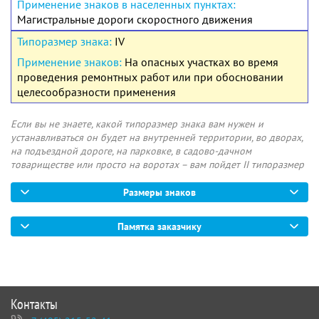
Магистральные дороги скоростного движения
IV
На опасных участках во время
проведения ремонтных работ или при обосновании
целесообразности применения
Если вы не знаете, какой типоразмер знака вам нужен и
устанавливаться он будет на внутренней территории, во дворах,
на подъездной дороге, на парковке, в садово-дачном
товариществе или просто на воротах – вам пойдет II типоразмер
Размеры знаков
Памятка заказчику
Контакты