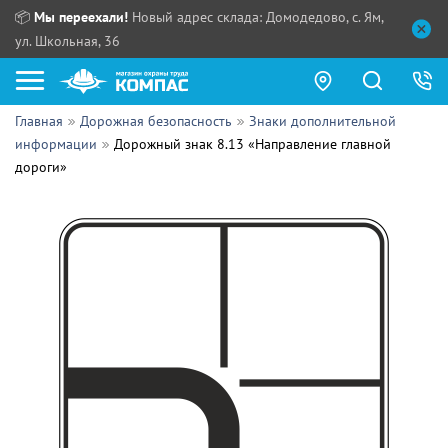
📦
Мы переехали!
Новый адрес склада: Домодедово, с. Ям,
ул. Школьная, 36
Главная
Дорожная безопасность
Знаки дополнительной
Как купить?
информации
Дорожный знак 8.13 «Направление главной
дороги»
Прайс-листы
Сотрудничество
ПН - ЧТ:
ПТ:
Партнерам
СБ, ВС:
Выдача продукции:
Поставщикам
Обзоры
Контакты