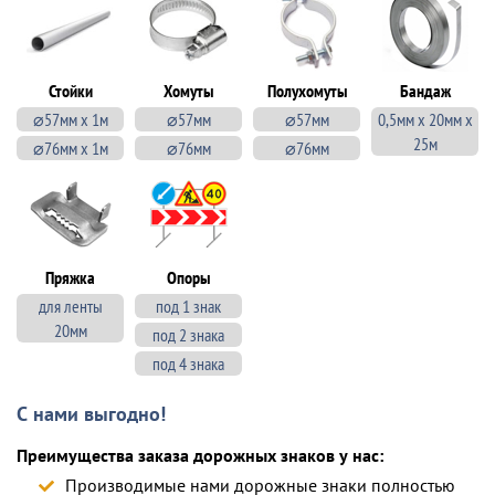
Стойки
Хомуты
Полухомуты
Бандаж
⌀57мм х 1м
⌀57мм
⌀57мм
0,5мм х 20мм х
25м
⌀76мм х 1м
⌀76мм
⌀76мм
Пряжка
Опоры
для ленты
под 1 знак
20мм
под 2 знака
под 4 знака
С нами выгодно!
Преимущества заказа дорожных знаков у нас:
Производимые нами дорожные знаки полностью