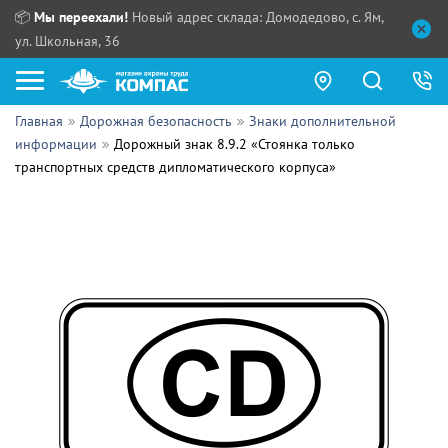
📦
Мы переехали!
Новый адрес склада: Домодедово, с. Ям,
ул. Школьная, 36
Главная
Дорожная безопасность
Знаки дополнительной
Как купить?
информации
Дорожный знак 8.9.2 «Стоянка только
транспортных средств дипломатического корпуса»
Прайс-листы
Сотрудничество
ПН - ЧТ:
ПТ:
Партнерам
СБ, ВС:
Выдача продукции:
Поставщикам
Обзоры
Контакты