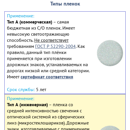
Типы пленок
Тип А (коммерческая)
– самая
бюджетная из С/О пленок. Имеет
невысокую светоотражающую
способность.
Не соответствует
требованиям
ГОСТ Р 52290-2004
. Как
правило, данный тип плёнки
применяется при изготовлении
дорожных знаков, устанавливаемых на
дорогах низкой или средней категории.
Имеет
сертификат соответствия
5 лет
Тип А (инженерная)
– пленка со
средней интенсивностью свечения с
оптической системой из сферических
линз (микростеклошариков). Дорожные
знаки, изготавливаемые с применением