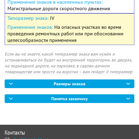
Магистральные дороги скоростного движения
IV
На опасных участках во время
проведения ремонтных работ или при обосновании
целесообразности применения
Если вы не знаете, какой типоразмер знака вам нужен и
устанавливаться он будет на внутренней территории, во дворах,
на подъездной дороге, на парковке, в садово-дачном
товариществе или просто на воротах – вам пойдет II типоразмер
Размеры знаков
Памятка заказчику
Контакты