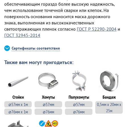
обеспечивающим гораздо более высокую надежность,
чем использование точечной сварки или клепок. На
поверхность основания наносится маска дорожного
знака, выполненная из высококачественных
светоотражающих пленок согласно
ГОСТ Р 52290-2004
и
ГОСТ 32945-2014
Сертификаты соответствия
Также вам могут пригодиться:
Стойки
Хомуты
Полухомуты
Бандаж
⌀57мм х 1м
⌀57мм
⌀57мм
0,5мм х 20мм х
25м
⌀76мм х 1м
⌀76мм
⌀76мм