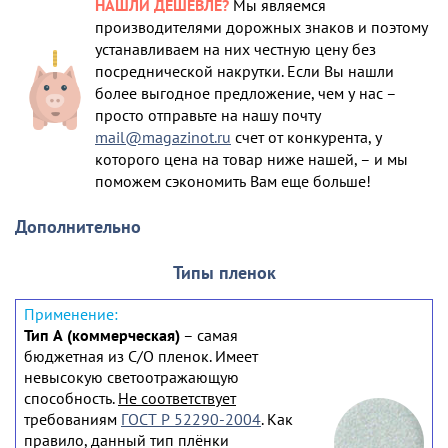
НАШЛИ ДЕШЕВЛЕ?
Мы являемся
производителями дорожных знаков и поэтому
устанавливаем на них честную цену без
посреднической накрутки. Если Вы нашли
более выгодное предложение, чем у нас –
просто отправьте на нашу почту
mail@magazinot.ru
счет от конкурента, у
которого цена на товар ниже нашей, – и мы
поможем сэкономить Вам еще больше!
Дополнительно
Типы пленок
Тип А (коммерческая)
– самая
бюджетная из С/О пленок. Имеет
невысокую светоотражающую
способность.
Не соответствует
требованиям
ГОСТ Р 52290-2004
. Как
правило, данный тип плёнки