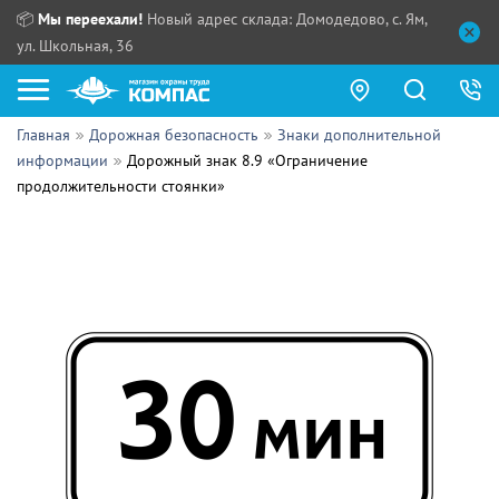
📦
Мы переехали!
Новый адрес склада: Домодедово, с. Ям,
ул. Школьная, 36
Главная
Дорожная безопасность
Знаки дополнительной
Как купить?
информации
Дорожный знак 8.9 «Ограничение
продолжительности стоянки»
Прайс-листы
Сотрудничество
ПН - ЧТ:
ПТ:
Партнерам
СБ, ВС:
Выдача продукции:
Поставщикам
Обзоры
Контакты