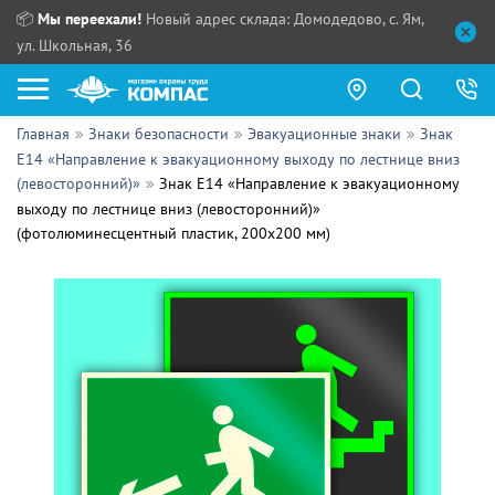
📦
Мы переехали!
Новый адрес склада: Домодедово, с. Ям,
ул. Школьная, 36
Главная
Знаки безопасности
Эвакуационные знаки
Знак
Как купить?
E14 «Направление к эвакуационному выходу по лестнице вниз
(левосторонний)»
Знак E14 «Направление к эвакуационному
Прайс-листы
выходу по лестнице вниз (левосторонний)»
(фотолюминесцентный пластик, 200х200 мм)
Сотрудничество
ПН - ЧТ:
ПТ:
Партнерам
СБ, ВС:
Выдача продукции:
Поставщикам
Обзоры
Контакты