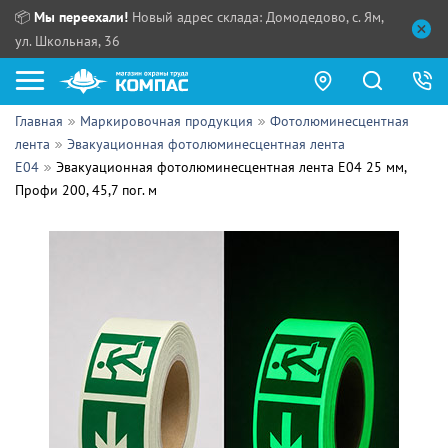
📦
Мы переехали!
Новый адрес склада: Домодедово, с. Ям,
ул. Школьная, 36
Главная
Маркировочная продукция
Фотолюминесцентная
Как купить?
лента
Эвакуационная фотолюминесцентная лента
E04
Эвакуационная фотолюминесцентная лента E04 25 мм,
Прайс-листы
Профи 200, 45,7 пог. м
Сотрудничество
ПН - ЧТ:
ПТ:
Партнерам
СБ, ВС:
Выдача продукции:
Поставщикам
Обзоры
Контакты