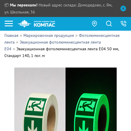
📦
Мы переехали!
Новый адрес склада: Домодедово, с. Ям,
ул. Школьная, 36
Главная
Маркировочная продукция
Фотолюминесцентная
Как купить?
лента
Эвакуационная фотолюминесцентная лента
E04
Эвакуационная фотолюминесцентная лента E04 50 мм,
Прайс-листы
Стандарт 140, 1 пог. м
Сотрудничество
ПН - ЧТ:
ПТ:
Партнерам
СБ, ВС:
Выдача продукции:
Поставщикам
Обзоры
Контакты