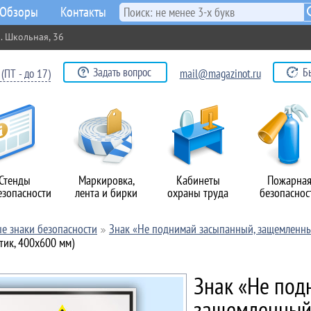
Обзоры
Контакты
. Школьная, 36
Задать вопрос
Б
(ПТ - до 17)
mail@magazinot.ru
Стенды
Маркировка,
Кабинеты
Пожарна
езопасности
лента и бирки
охраны труда
безопаснос
е знаки безопасности
Знак «Не поднимай засыпанный, защемленны
тик, 400х600 мм)
Знак «Не под
защемленный 