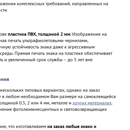
ложения комплексных требований, направленных на
сти
нове
пластика ПВХ, толщиной 2 мм
. Изображение на
ная печать ультрафиолетовыми чернилами,
ную устойчивость знака даже к агрессивным
среды. Прямая печать знака на пластике обеспечивает
ь и увеличенный срок службы – до 5 лет вне
ания
 нескольких типовых вариантах, однако на заказ
е в любом необходимом Вам размере на самоклеящейся
олщиной 0.5, 2 или 4 мм, металле и
других материалах
.
нение фотолюминесцентных и световозвращающих
ие, что изготавливаем
на заказ любые знаки и