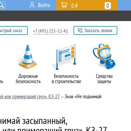
Войти
0 ₽
0
ыстрый заказ
Заказать звонок
+7 (495) 215-52-41
я
Дорожная
Безопасность
Средства
ть
безопасность
в строительстве
защиты
й или примерзший груз», КЗ-27
Знак «Не поднимай
нимай засыпанный,
или примерзший груз», КЗ-27