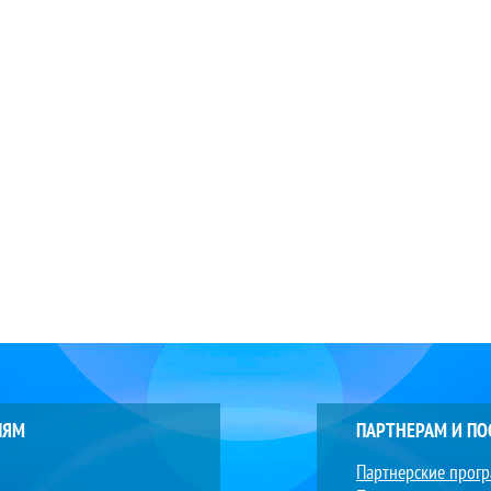
ЛЯМ
ПАРТНЕРАМ И П
Партнерские прог