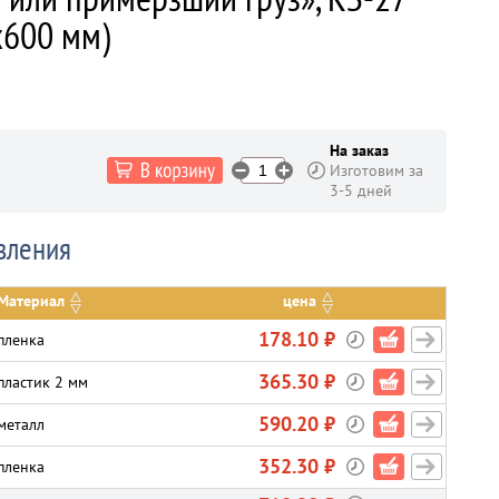
х600 мм)
На заказ
Изготовим за
3-5 дней
вления
Материал
цена
178.10 ₽
пленка
365.30 ₽
пластик 2 мм
590.20 ₽
металл
352.30 ₽
пленка