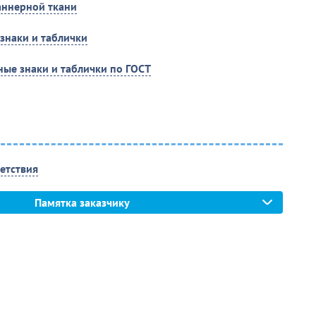
аннерной ткани
знаки и таблички
ые знаки и таблички по ГОСТ
етствия
Памятка заказчику