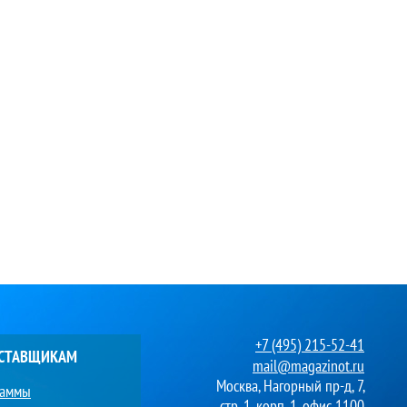
+7 (495) 215-52-41
ОСТАВЩИКАМ
mail@magazinot.ru
Москва, Нагорный пр-д, 7,
раммы
стр. 1, корп. 1, офис 1100