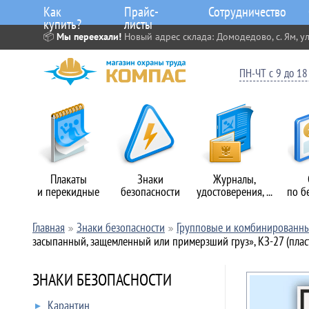
Как
Прайс-
Сотрудничество
купить?
листы
📦
Мы переехали!
Новый адрес склада: Домодедово, с. Ям, ул
ПН-ЧТ с 9 до 18 
Плакаты
Знаки
Журналы,
и перекидные
безопасности
удостоверения, ...
по б
Главная
Знаки безопасности
Групповые и комбинированны
засыпанный, защемленный или примерзший груз», КЗ-27 (плас
ЗНАКИ БЕЗОПАСНОСТИ
Карантин