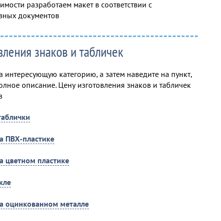
мости разработаем макет в соответствии с
вных документов
вления знаков и табличек
 интересующую категорию, а затем наведите на пункт,
олное описание. Цену изготовления знаков и табличек
в
таблички
на ПВХ-пластике
на цветном пластике
кле
на оцинкованном металле