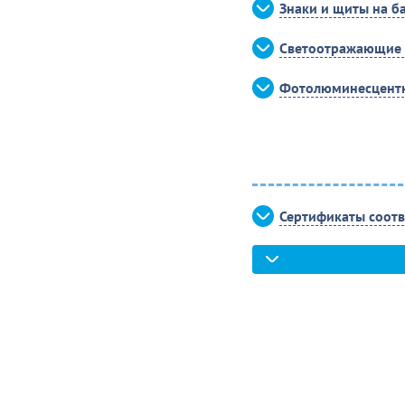
Знаки и щиты на б
Светоотражающие 
Фотолюминесцентн
Сертификаты соотв