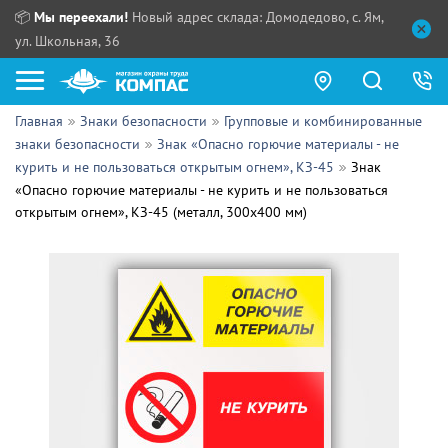
📦
Мы переехали!
Новый адрес склада: Домодедово, с. Ям,
ул. Школьная, 36
Главная
Знаки безопасности
Групповые и комбинированные
Как купить?
знаки безопасности
Знак «Опасно горючие материалы - не
курить и не пользоваться открытым огнем», КЗ-45
Знак
Прайс-листы
«Опасно горючие материалы - не курить и не пользоваться
открытым огнем», КЗ-45 (металл, 300х400 мм)
Сотрудничество
ПН - ЧТ:
ПТ:
Партнерам
СБ, ВС:
Выдача продукции:
Поставщикам
Обзоры
Контакты