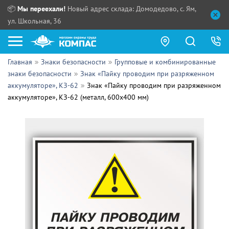
📦
Мы переехали!
Новый адрес склада: Домодедово, с. Ям,
ул. Школьная, 36
Главная
Знаки безопасности
Групповые и комбинированные
Как купить?
знаки безопасности
Знак «Пайку проводим при разряженном
аккумуляторе», КЗ-62
Знак «Пайку проводим при разряженном
Прайс-листы
аккумуляторе», КЗ-62 (металл, 600х400 мм)
Сотрудничество
ПН - ЧТ:
ПТ:
Партнерам
СБ, ВС:
Выдача продукции:
Поставщикам
Обзоры
Контакты