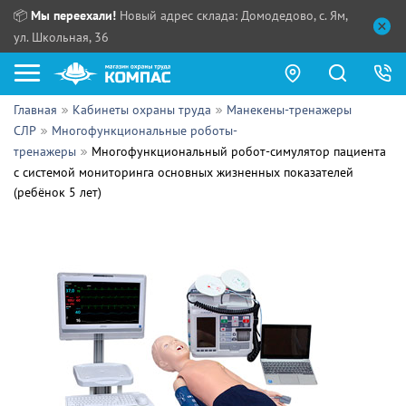
📦
Мы переехали!
Новый адрес склада: Домодедово, с. Ям,
ул. Школьная, 36
Главная
Кабинеты охраны труда
Манекены-тренажеры
Как купить?
СЛР
Многофункциональные роботы-
тренажеры
Многофункциональный робот-симулятор пациента
Прайс-листы
с системой мониторинга основных жизненных показателей
(ребёнок 5 лет)
Сотрудничество
ПН - ЧТ:
ПТ:
Партнерам
СБ, ВС:
Выдача продукции:
Поставщикам
Обзоры
Контакты