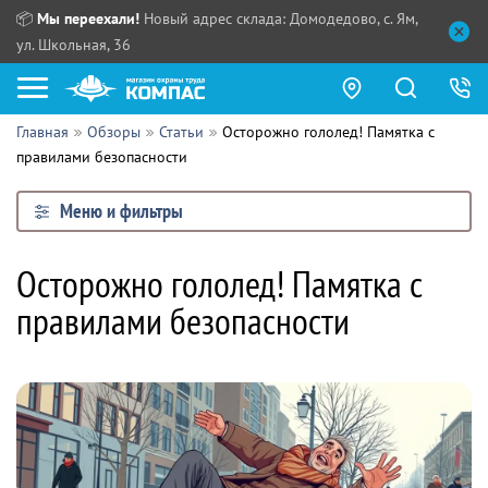
📦
Мы переехали!
Новый адрес склада: Домодедово, с. Ям,
ул. Школьная, 36
Главная
Обзоры
Статьи
Осторожно гололед! Памятка с
Как купить?
правилами безопасности
Прайс-листы
Меню и фильтры
Сотрудничество
ПН - ЧТ:
Осторожно гололед! Памятка с
ПТ:
Партнерам
правилами безопасности
СБ, ВС:
Выдача продукции:
Поставщикам
Обзоры
Контакты