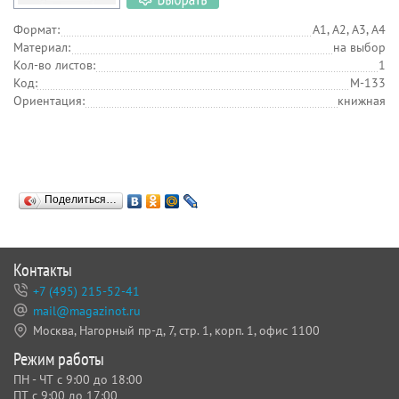
Формат:
А1, А2, А3, А4
Материал:
на выбор
Кол-во листов:
1
Код:
М-133
Ориентация:
книжная
Поделиться…
Контакты
+7 (495) 215-52-41
mail@magazinot.ru
Москва, Нагорный пр-д, 7,
стр. 1, корп. 1, офис 1100
Режим работы
ПН - ЧТ с 9:00 до 18:00
ПТ с 9:00 до 17:00