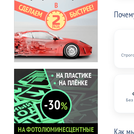
Почем
Строг
Без
Как м