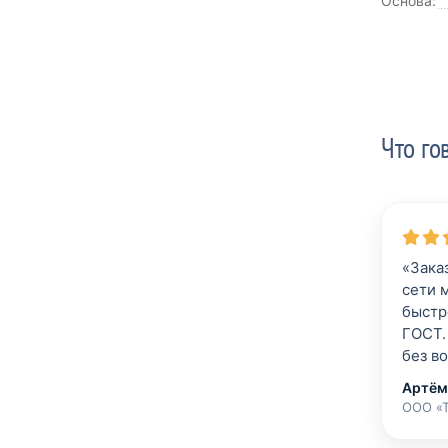
Основа:
Что го
«Зака
сети 
быстр
ГОСТ.
без в
Артём
ООО «Т