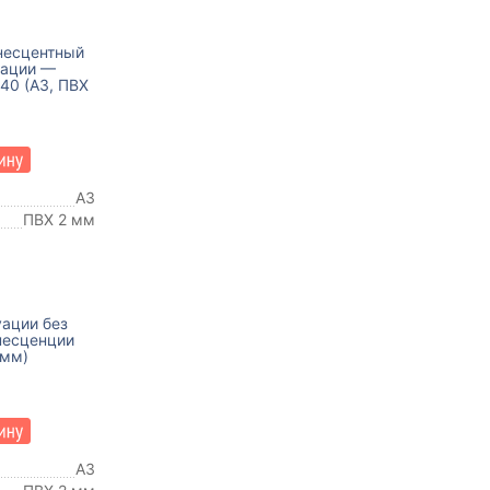
несцентный
уации —
40 (А3, ПВХ
А3
ПВХ 2 мм
уации без
несценции
 мм)
А3