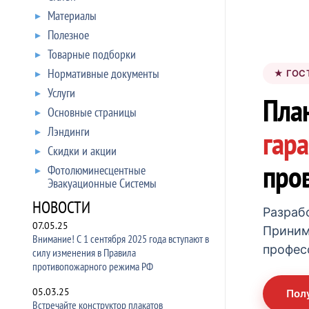
Материалы
Полезное
Товарные подборки
Нормативные документы
★ ГОСТ
Услуги
Пла
Основные страницы
Лэндинги
гар
Скидки и акции
про
Фотолюминесцентные
Эвакуационные Системы
НОВОСТИ
Разрабо
07.05.25
Приним
Внимание! С 1 сентября 2025 года вступают в
профес
силу изменения в Правила
противопожарного режима РФ
05.03.25
Пол
Встречайте конструктор плакатов