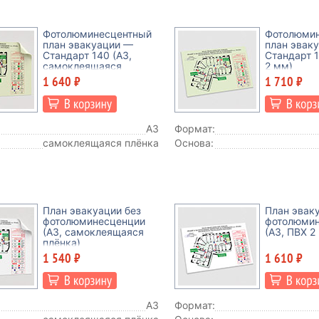
Фотолюминесцентный
Фотолюми
план эвакуации —
план эвак
Стандарт 140 (А3,
Стандарт 1
самоклеящаяся
2 мм)
плёнка)
1 640 ₽
1 710 ₽
А3
Формат:
самоклеящаяся плёнка
Основа:
План эвакуации без
План эвак
фотолюминесценции
фотолюми
(А3, самоклеящаяся
(А3, ПВХ 2
плёнка)
1 540 ₽
1 610 ₽
А3
Формат: