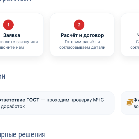
1
2
Заявка
Расчёт и договор
авляете заявку или
Готовим расчёт и
С
звоните нам
согласовываем детали
сог
ии
ответствие ГОСТ
— проходим проверку МЧС
Фи
 доработок
вс
ярные решения