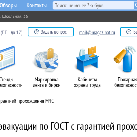
Обзоры
Контакты
. Школьная, 36
Задать вопрос
Б
(ПТ - до 17)
mail@magazinot.ru
Стенды
Маркировка,
Кабинеты
Пожарна
езопасности
лента и бирки
охраны труда
безопаснос
гарантией прохождения МЧС
эвакуации по ГОСТ с гарантией про