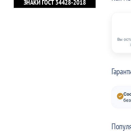
Вы ост
Гарант
Со
без
Попул