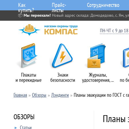
Как
Прайс-
Сотрудничество
купить?
листы
📦
Мы переехали!
Новый адрес склада: Домодедово, с. Ям, ул
ПН-ЧТ с 9 до 18 
Плакаты
Знаки
Журналы,
и перекидные
безопасности
удостоверения, ...
по б
Главная
Обзоры
Лэндинги
Планы эвакуации по ГОСТ с 
Планы 
ОБЗОРЫ
Статьи