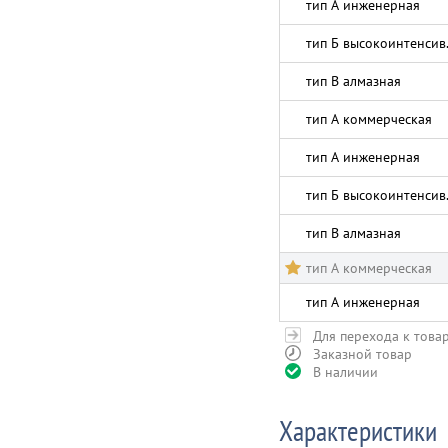
тип А инженерная
тип Б высокоинтенсив
тип В алмазная
тип А коммерческая
тип А инженерная
тип Б высокоинтенсив
тип В алмазная
тип А коммерческая
тип А инженерная
Для перехода к това
Заказной товар
В наличии
Характеристики