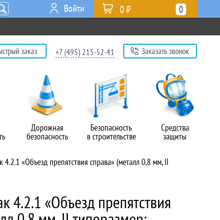
Войти
0 ₽
0
ыстрый заказ
Заказать звонок
+7 (495) 215-52-41
я
Дорожная
Безопасность
Средства
ть
безопасность
в строительстве
защиты
4.2.1 «Объезд препятствия справа» (металл 0,8 мм, II
к 4.2.1 «Объезд препятствия
лл 0,8 мм, II типоразмер: