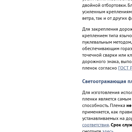
двойной отбортовки. Б
усиленным креплениям 
ветра, так и от других 
Для закрепления доро
креплением типа язычок
пуклевальным методом
обеспечивающим горазд
точечной сварки или кл
дорожного знака, вып
пленок согласно
ГОСТ 
Светоотражающая п
Для изготовления испо
пленки является самы
способность. Пленка
не
применяется, как прав
устанавливаемых на до
соответствия
.
Срок служ
смотрите
здесь