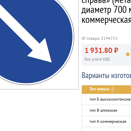
диаметр 700 м
коммерческая
ID товара: 2194715
1 931.80 ₽
Без учета НДС
Варианты изгото
Тип пленки
тип Б высокоинтенсив
тип В алмазная
тип А коммерческая