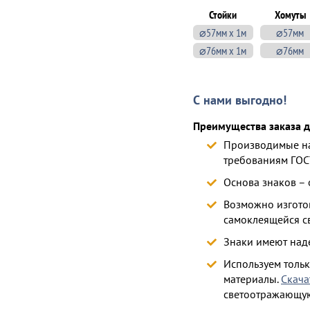
Стойки
Хомуты
⌀57мм х 1м
⌀57мм
⌀76мм х 1м
⌀76мм
С нами выгодно!
Преимущества заказа д
Производимые на
требованиям ГОС
Основа знаков –
Возможно изготов
самоклеящейся с
Знаки имеют над
Используем толь
материалы.
Скача
светоотражающу