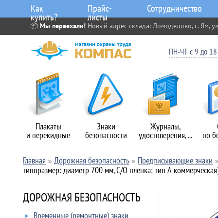
Как
Прайс-
Сотрудничество
купить?
листы
📦
Мы переехали!
Новый адрес склада: Домодедово, с. Ям, ул
ПН-ЧТ с 9 до 18 
Плакаты
Знаки
Журналы,
и перекидные
безопасности
удостоверения, ...
по б
Главная
Дорожная безопасность
Предписывающие знаки
типоразмер: диаметр 700 мм, С/О пленка: тип А коммерческая
ДОРОЖНАЯ БЕЗОПАСНОСТЬ
Временные (ремонтные) знаки