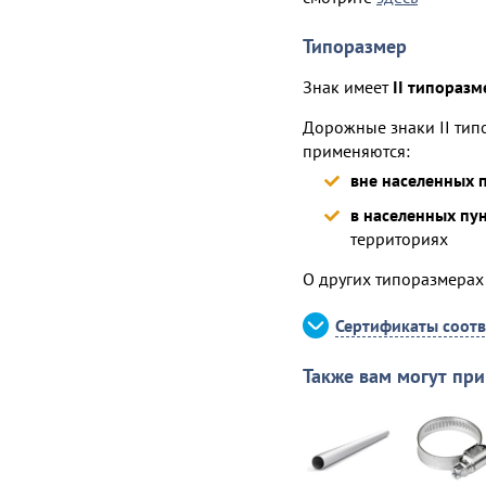
Типоразмер
Знак имеет
II типоразм
Дорожные знаки II ти
применяются:
вне населенных 
в населенных пун
территориях
О других типоразмерах
Сертификаты соотв
Также вам могут при