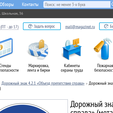
Обзоры
Контакты
. Школьная, 36
Задать вопрос
Б
(ПТ - до 17)
mail@magazinot.ru
Стенды
Маркировка,
Кабинеты
Пожарна
езопасности
лента и бирки
охраны труда
безопаснос
Дорожный знак 4.2.1 «Объезд препятствия справа»
Дорожный знак 
)
Дорожный зна
справа» (мета