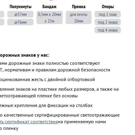
Полухомуты
Бандаж
Пряжка
Опоры
⌀57мм
0,5мм х 20мм
для ленты
под 1 знак
х 25м
20мм
⌀76мм
под 2 знака
под 4 знака
орожных знаков у нас:
ми дорожные знаки полностью соответствуют
Т, нормативам и правилам дорожной безопасности
 оцинкованная жесть с двойной отбортовкой
ление знаков на пластике любых размеров, а также на
ветоотражающей пленке без основы
ежные крепления для фиксации на столбах
ко качественные сертифицированные светоотражающие
ть сертификат соответствия
на применяемую нами
ю пленку