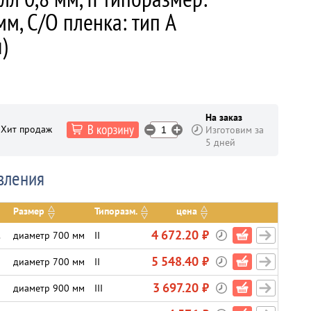
м, С/О пленка: тип А
)
На заказ
Хит продаж
Изготовим за
5 дней
вления
Размер
Типоразм.
цена
4 672.20 ₽
.
диаметр 700 мм
II
5 548.40 ₽
диаметр 700 мм
II
3 697.20 ₽
диаметр 900 мм
III