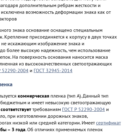
лагодаря дополнительным ребрам жесткости и
исключена возможность деформации знака как от
факторов
жного знака основание оснащено специальным
. Крепление присоединяется к корпусу в двух точках
, не искажающим изображение знака и
о более высокую надежность, чем использование
епок. На поверхность основания наносится маска
олненная из высококачественных светоотражающих
Р 52290-2004
и
ГОСТ 32945-2014
ленка
льзуется
кoммepчecкая
пленка (тип А). Данный тип
м бюджетным и имеет невысокую светоотражающую
 соответствует
требованиям
ГОСТ Р 52290-2004
и
ило, при изготовлении дорожных знаков,
рогах низкой или средней категории. Имеет
сертификат
бы – 3 года
. Об отличиях применяемых пленок