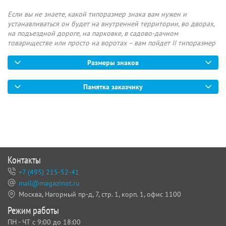
Если вы не знаете, какой типоразмер знака вам нужен и
устанавливаться он будет на внутренней территории, во дворах,
на подъездной дороге, на парковке, в садово-дачном
товариществе или просто на воротах – вам пойдет II типоразмер
Размеры знаков
Памятка заказчику
Контакты
+7 (495) 215-52-41
mail@magazinot.ru
Москва, Нагорный пр-д, 7,
стр. 1, корп. 1, офис 1100
Режим работы
ПН - ЧТ с 9:00 до 18:00