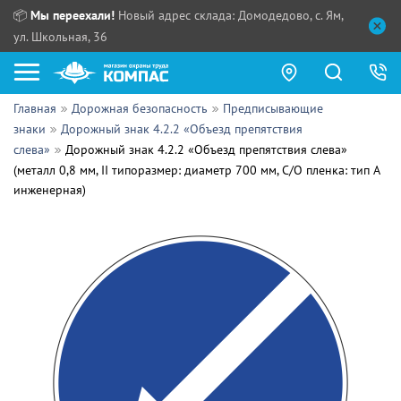
📦
Мы переехали!
Новый адрес склада: Домодедово, с. Ям,
ул. Школьная, 36
Главная
Дорожная безопасность
Предписывающие
Как купить?
знаки
Дорожный знак 4.2.2 «Объезд препятствия
слева»
Дорожный знак 4.2.2 «Объезд препятствия слева»
Прайс-листы
(металл 0,8 мм, II типоразмер: диаметр 700 мм, С/О пленка: тип А
инженерная)
Сотрудничество
ПН - ЧТ:
ПТ:
Партнерам
СБ, ВС:
Выдача продукции:
Поставщикам
Обзоры
Контакты