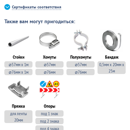
Сертификаты соответствия
Также вам могут пригодиться:
Стойки
Хомуты
Полухомуты
Бандаж
⌀57мм х 1м
⌀57мм
⌀57мм
0,5мм х 20мм х
25м
⌀76мм х 1м
⌀76мм
⌀76мм
Пряжка
Опоры
для ленты
под 1 знак
20мм
под 2 знака
под 4 знака