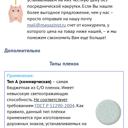
посреднической накрутки. Если Вы нашли
более выгодное предложение, чем у нас –
просто отправьте на нашу почту
mail@magazinot.ru
счет от конкурента, у
которого цена на товар ниже нашей, – и мы
поможем сэкономить Вам еще больше!
Дополнительно
Типы пленок
Тип А (коммерческая)
– самая
бюджетная из С/О пленок. Имеет
невысокую светоотражающую
способность.
Не соответствует
требованиям
ГОСТ Р 52290-2004
. Как
правило, данный тип плёнки
применяется при изготовлении
дорожных знаков, устанавливаемых на