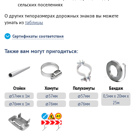
сельских поселениях
О других типоразмерах дорожных знаков вы можете
узнать из
таблицы
Сертификаты соответствия
Также вам могут пригодиться:
Стойки
Хомуты
Полухомуты
Бандаж
⌀57мм х 1м
⌀57мм
⌀57мм
0,5мм х 20мм х
25м
⌀76мм х 1м
⌀76мм
⌀76мм