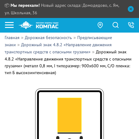
📦
Мы переехали!
Новый адрес склада: Домодедово, с. Ям,
ул. Школьная, 36
Главная
Дорожная безопасность
Предписывающие
Как купить?
знаки
Дорожный знак 4.8.2 «Направление движения
транспортных средств с опасными грузами»
Дорожный знак
Прайс-листы
4.8.2 «Направление движения транспортных средств с опасными
грузами» (металл 0,8 мм, I типоразмер: 900х600 мм, С/О пленка:
Сотрудничество
тип Б высокоинтенсивная)
ПН - ЧТ:
ПТ:
Партнерам
СБ, ВС:
Выдача продукции:
Поставщикам
Обзоры
Контакты