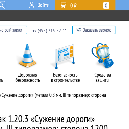
Войти
0 ₽
0
ыстрый заказ
Заказать звонок
+7 (495) 215-52-41
я
Дорожная
Безопасность
Средства
ть
безопасность
в строительстве
защиты
Сужение дороги» (металл 0,8 мм, III типоразмер: сторона
к 1.20.3 «Сужение дороги»
м, III типоразмер: сторона 1200