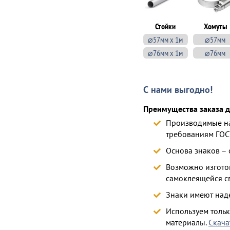
Стойки
Хомуты
⌀57мм х 1м
⌀57мм
⌀76мм х 1м
⌀76мм
С нами выгодно!
Преимущества заказа д
Производимые на
требованиям ГОС
Основа знаков –
Возможно изготов
самоклеящейся с
Знаки имеют над
Используем толь
материалы.
Скача