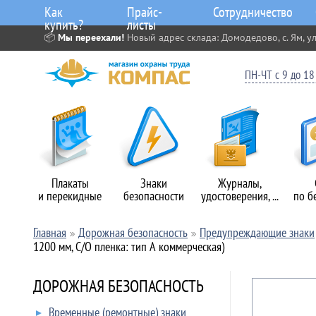
Как
Прайс-
Сотрудничество
купить?
листы
📦
Мы переехали!
Новый адрес склада: Домодедово, с. Ям, ул
ПН-ЧТ с 9 до 18 
Плакаты
Знаки
Журналы,
и перекидные
безопасности
удостоверения, ...
по б
Главная
Дорожная безопасность
Предупреждающие знаки
1200 мм, С/О пленка: тип А коммерческая)
ДОРОЖНАЯ БЕЗОПАСНОСТЬ
Временные (ремонтные) знаки