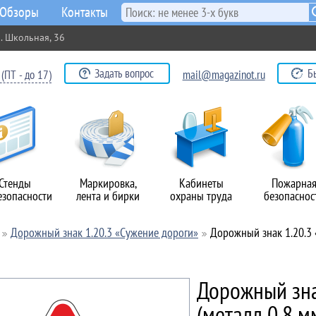
Обзоры
Контакты
. Школьная, 36
Задать вопрос
Б
(ПТ - до 17)
mail@magazinot.ru
Стенды
Маркировка,
Кабинеты
Пожарна
езопасности
лента и бирки
охраны труда
безопаснос
Дорожный знак 1.20.3 «Сужение дороги»
Дорожный знак 1.20.3 «
Дорожный зна
(металл 0,8 м