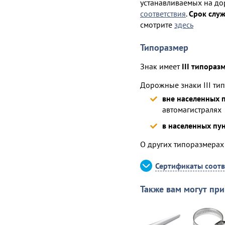
устанавливаемых на до
соответствия
.
Срок служ
смотрите
здесь
Типоразмер
Знак имеет
III типораз
Дорожные знаки III ти
вне населенных 
автомагистралях
в населенных пун
О других типоразмерах
Сертификаты соотв
Также вам могут при