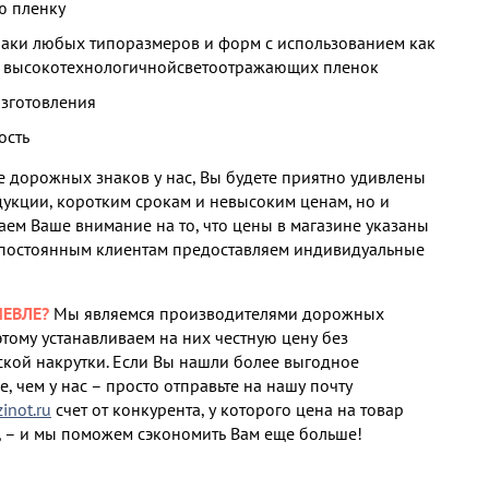
ю пленку
наки любых типоразмеров и форм с использованием как
и высокотехнологичнойсветоотражающих пленок
изготовления
ость
 дорожных знаков у нас, Вы будете приятно удивлены
дукции, коротким срокам и невысоким ценам, но и
аем Ваше внимание на то, что цены в магазине указаны
 постоянным клиентам предоставляем индивидуальные
ЕВЛЕ?
Мы являемся производителями дорожных
этому устанавливаем на них честную цену без
кой накрутки. Если Вы нашли более выгодное
, чем у нас – просто отправьте на нашу почту
not.ru
счет от конкурента, у которого цена на товар
 – и мы поможем сэкономить Вам еще больше!