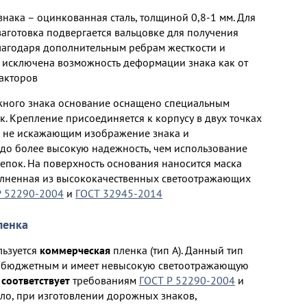
нака – оцинкованная сталь, толщиной 0,8-1 мм. Для
заготовка подвергается вальцовке для получения
лагодаря дополнительным ребрам жесткости и
исключена возможность деформации знака как от
факторов
жного знака основание оснащено специальным
. Крепление присоединяется к корпусу в двух точках
, не искажающим изображение знака и
о более высокую надежность, чем использование
епок. На поверхность основания наносится маска
олненная из высококачественных светоотражающих
Р 52290-2004
и
ГОСТ 32945-2014
ленка
льзуется
кoммepчecкая
пленка (тип А). Данный тип
м бюджетным и имеет невысокую светоотражающую
 соответствует
требованиям
ГОСТ Р 52290-2004
и
ило, при изготовлении дорожных знаков,