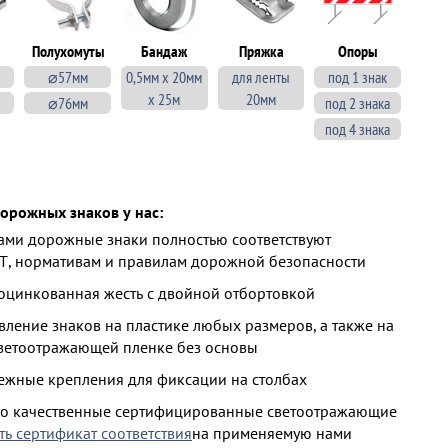
Полухомуты
Бандаж
Пряжка
Опоры
⌀57мм
0,5мм х 20мм
для ленты
под 1 знак
х 25м
20мм
⌀76мм
под 2 знака
под 4 знака
орожных знаков у нас:
ми дорожные знаки полностью соответствуют
Т, нормативам и правилам дорожной безопасности
 оцинкованная жесть с двойной отбортовкой
ление знаков на пластике любых размеров, а также на
ветоотражающей пленке без основы
ежные крепления для фиксации на столбах
ко качественные сертифицированные светоотражающие
ть сертификат соответствия
на применяемую нами