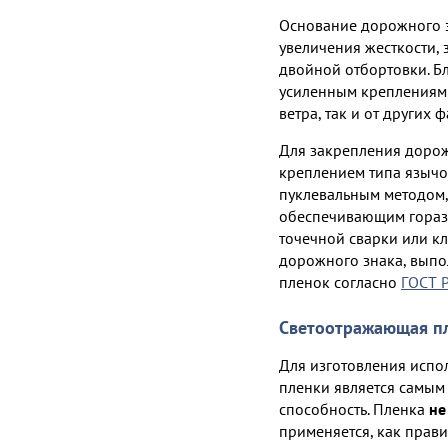
Основание дорожного з
увеличения жесткости, 
двойной отбортовки. Б
усиленным креплениям 
ветра, так и от других 
Для закрепления доро
креплением типа язычок
пуклевальным методом
обеспечивающим горазд
точечной сварки или кл
дорожного знака, вып
пленок согласно
ГОСТ 
Светоотражающая п
Для изготовления испо
пленки является самы
способность. Пленка
не
применяется, как прав