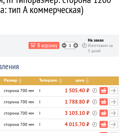
а: тип А коммерческая)
На заказ
Изготовим за
5 дней
вления
Размер
Типоразм.
цена
1 505.40 ₽
сторона 700 мм
I
1 788.80 ₽
сторона 700 мм
I
3 103.10 ₽
.
сторона 700 мм
I
4 015.70 ₽
сторона 700 мм
I