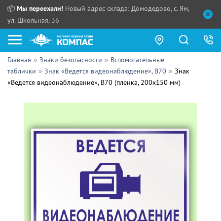
📦
Мы переехали!
Новый адрес склада: Домодедово, с. Ям,
ул. Школьная, 36
Главная
Знаки безопасности
Вспомогательные
Как купить?
таблички
Знак «Ведется видеонаблюдение», B70
Знак
«Ведется видеонаблюдение», B70 (пленка, 200х150 мм)
Прайс-листы
Сотрудничество
ПН - ЧТ:
ПТ:
Партнерам
СБ, ВС:
Выдача продукции:
Поставщикам
Обзоры
Контакты