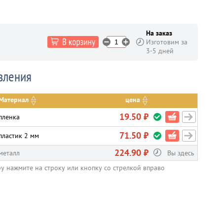
На заказ
Изготовим за
3-5 дней
вления
Материал
цена
19.50 ₽
пленка
71.50 ₽
пластик 2 мм
224.90 ₽
металл
Вы здесь
ру нажмите на строку или кнопку со стрелкой вправо