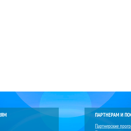
ЛЯМ
ПАРТНЕРАМ И П
Партнерские прог