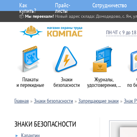
Как
Прайс-
Сотрудничество
купить?
листы
📦
Мы переехали!
Новый адрес склада: Домодедово, с. Ям, ул
ПН-ЧТ с 9 до 18 
Плакаты
Знаки
Журналы,
и перекидные
безопасности
удостоверения, ...
по б
Главная
Знаки безопасности
Запрещающие знаки
Знак P
ЗНАКИ БЕЗОПАСНОСТИ
Карантин