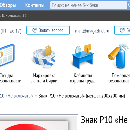
Обзоры
Контакты
. Школьная, 36
Задать вопрос
Б
(ПТ - до 17)
mail@magazinot.ru
Стенды
Маркировка,
Кабинеты
Пожарна
езопасности
лента и бирки
охраны труда
безопаснос
10 «Не включать!»
Знак P10 «Не включать!» (металл, 200х200 мм)
Знак P10 «Не 