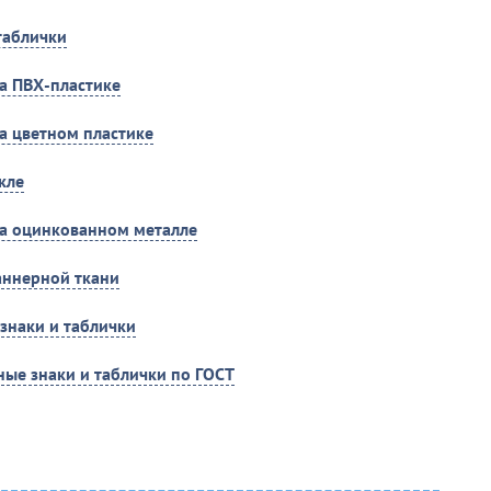
таблички
на ПВХ-пластике
на цветном пластике
кле
на оцинкованном металле
аннерной ткани
знаки и таблички
ые знаки и таблички по ГОСТ