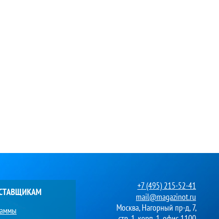
+7 (495) 215-52-41
ОСТАВЩИКАМ
mail@magazinot.ru
Москва, Нагорный пр-д, 7,
раммы
стр. 1, корп. 1, офис 1100