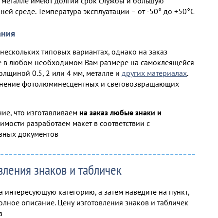
а металле имеют долгий срок службы и большую
ей среде. Температура эксплуатации – от -50° до +50°С
ания
 нескольких типовых вариантах, однако на заказ
е в любом необходимом Вам размере на самоклеящейся
олщиной 0.5, 2 или 4 мм, металле и
других материалах
.
нение фотолюминесцентных и световозвращающих
ие, что изготавливаем
на заказ любые знаки и
мости разработаем макет в соответствии с
вных документов
вления знаков и табличек
 интересующую категорию, а затем наведите на пункт,
олное описание. Цену изготовления знаков и табличек
в