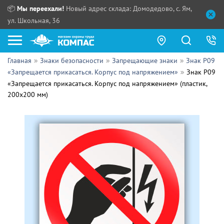
📦
Мы переехали!
Новый адрес склада: Домодедово, с. Ям,
ул. Школьная, 36
Главная
Знаки безопасности
Запрещающие знаки
Знак P09
Как купить?
«Запрещается прикасаться. Корпус под напряжением»
Знак P09
«Запрещается прикасаться. Корпус под напряжением» (пластик,
Прайс-листы
200х200 мм)
Сотрудничество
ПН - ЧТ:
ПТ:
Партнерам
СБ, ВС:
Выдача продукции:
Поставщикам
Обзоры
Контакты