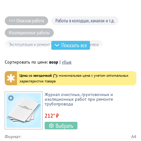
<<< Опасная работа
Работы в колодцах, каналах и т.д.
Изоляционные работы
Эксплуатация и ремонт тепловых энергоустановок
Показать все
Эксплуатация электроустановок потребителей
Сортировать по цене:
возр
|
убыв
Работы на высоте
✱
Цена со звездочкой (*):
минимальная цена с учетом оптимальных
характеристик товара
Журнал очистных, грунтовочных и
изоляционных работ при ремонте
трубопровода
212* ₽
Формат:
А4