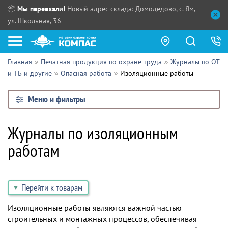
📦
Мы переехали!
Новый адрес склада: Домодедово, с. Ям,
ул. Школьная, 36
Главная
Печатная продукция по охране труда
Журналы по ОТ
Как купить?
и ТБ и другие
Опасная работа
Изоляционные работы
Прайс-листы
Меню и фильтры
Сотрудничество
ПН - ЧТ:
Журналы по изоляционным
ПТ:
Партнерам
работам
СБ, ВС:
Выдача продукции:
Поставщикам
Обзоры
Перейти к товарам
Контакты
Изоляционные работы являются важной частью
строительных и монтажных процессов, обеспечивая