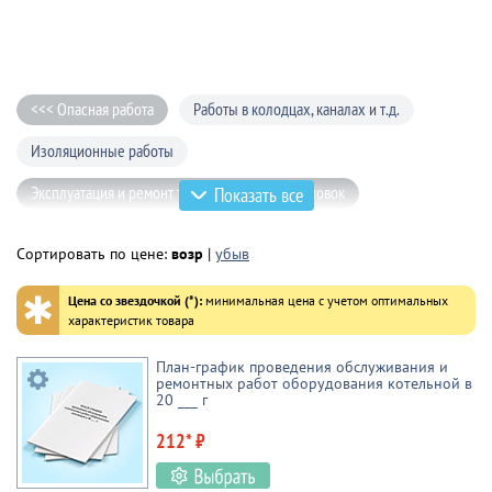
<<< Опасная работа
Работы в колодцах, каналах и т.д.
Изоляционные работы
Эксплуатация и ремонт тепловых энергоустановок
Показать все
Эксплуатация электроустановок потребителей
Сортировать по цене:
возр
|
убыв
Работы на высоте
✱
Цена со звездочкой (*):
минимальная цена с учетом оптимальных
характеристик товара
План-график проведения обслуживания и
ремонтных работ оборудования котельной в
20 ___ г
212* ₽