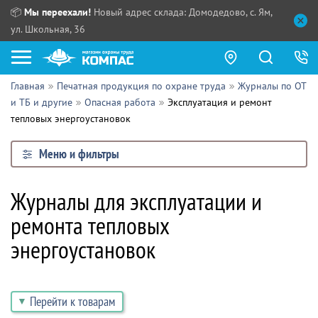
📦
Мы переехали!
Новый адрес склада: Домодедово, с. Ям,
ул. Школьная, 36
Главная
Печатная продукция по охране труда
Журналы по ОТ
Как купить?
и ТБ и другие
Опасная работа
Эксплуатация и ремонт
тепловых энергоустановок
Прайс-листы
Меню и фильтры
Сотрудничество
ПН - ЧТ:
ПТ:
Партнерам
Журналы для эксплуатации и
СБ, ВС:
Выдача продукции:
ремонта тепловых
Поставщикам
энергоустановок
Обзоры
Контакты
Перейти к товарам