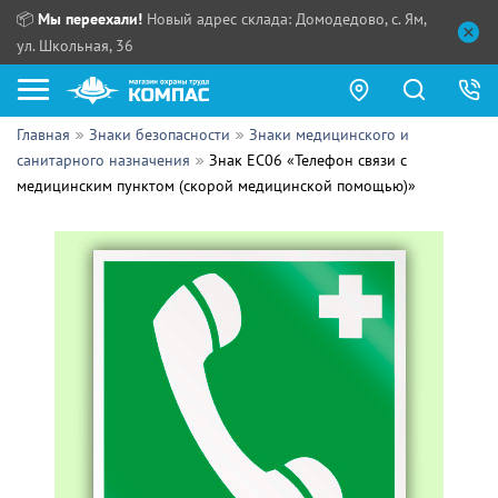
📦
Мы переехали!
Новый адрес склада: Домодедово, с. Ям,
ул. Школьная, 36
Главная
Знаки безопасности
Знаки медицинского и
Как купить?
санитарного назначения
Знак EC06 «Телефон связи с
медицинским пунктом (скорой медицинской помощью)»
Прайс-листы
Сотрудничество
ПН - ЧТ:
ПТ:
Партнерам
СБ, ВС:
Выдача продукции:
Поставщикам
Обзоры
Контакты