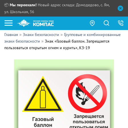
📦
Мы переехали!
Новый адрес склада: Домодедово, с. Ям,
ул. Школьная, 36
Главная
Знаки безопасности
Групповые и комбинированные
Как купить?
знаки безопасности
Знак «Газовый баллон. Запрещается
пользоваться открытым огнем и курить», КЗ-19
Прайс-листы
Сотрудничество
ПН - ЧТ:
ПТ:
Партнерам
СБ, ВС:
Выдача продукции:
Поставщикам
Обзоры
Контакты