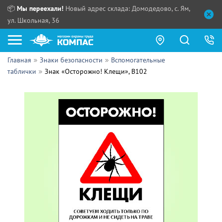
📦
Мы переехали!
Новый адрес склада: Домодедово, с. Ям,
ул. Школьная, 36
Главная
Знаки безопасности
Вспомогательные
Как купить?
таблички
Знак «Осторожно! Клещи», B102
Прайс-листы
Сотрудничество
ПН - ЧТ:
ПТ:
Партнерам
СБ, ВС:
Выдача продукции:
Поставщикам
Обзоры
Контакты