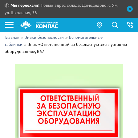
📦
Мы переехали!
Новый адрес склада: Домодедово, с. Ям,
ул. Школьная, 36
Главная
Знаки безопасности
Вспомогательные
Как купить?
таблички
Знак «Ответственный за безопасную эксплуатацию
оборудования», B67
Прайс-листы
Сотрудничество
ПН - ЧТ:
ПТ:
Партнерам
СБ, ВС:
Выдача продукции:
Поставщикам
Обзоры
Контакты