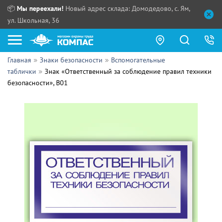
📦
Мы переехали!
Новый адрес склада: Домодедово, с. Ям,
ул. Школьная, 36
Главная
Знаки безопасности
Вспомогательные
Как купить?
таблички
Знак «Ответственный за соблюдение правил техники
безопасности», B01
Прайс-листы
Сотрудничество
ПН - ЧТ:
ПТ:
Партнерам
СБ, ВС:
Выдача продукции:
Поставщикам
Обзоры
Контакты